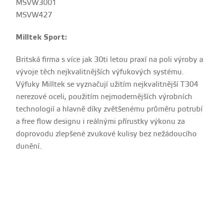
MSVW3001
MSVW427
Milltek Sport:
Britská firma s více jak 30ti letou praxí na poli výroby a
vývoje těch nejkvalitnějších výfukových systému.
Výfuky Milltek se vyznačují užitím nejkvalitnější T304
nerezové oceli, použitím nejmodernějších výrobních
technologií a hlavně díky zvětšenému průměru potrubí
a free flow designu i reálnými přírustky výkonu za
doprovodu zlepšené zvukové kulisy bez nežádoucího
dunění.