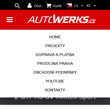
Kč
CS
Účet
Košík
BRZDY
KOLA
HOME
MOTOR
PODVOZEK
PROJEKTY
DOPRAVA A PLATBA
PŘEVODOVKA
VÝFUK
PRODEJNA PRAHA
EXTERIÉR
INTERIÉR
OBCHODNÍ PODMÍNKY
AUTOKOSMETIKA
YOUTUBE
Laděné výfukové svody VW Golf
KONTAKTY
2 GTI 1.8 8V Milltek Sport