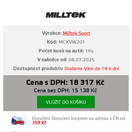
Výrobce:
Milltek Sport
Kód:
MCXVW201
Počet kusů na autě:
1Ks
V nabídce od:
08.07.2025
Dostupnost produktu
Dodáme Vám do 14 ti dní
Cena s DPH:
18 317
Kč
Cena bez DPH:
15 138
Kč
VLOŽIT DO KOŠÍKU
Doručení Doručení kurýrem na adresu v ČR od
159
Kč