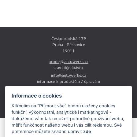
Českobrodská 179
Praha - Běchovice
19011
prodej@autowerks.cz
stav objednávek
info@autowerks.cz
informace k produktům / úpravám
+420 721 121 000
Informace o cookies
Po-Čt: 9:00-12:00 a 13:00-17:00
Kliknutím na "Přijmout vše" budou uloženy cookies
Pá: 9:00-12:00 a 13:00-16:00
funkční, výkonnostní, analytické i marketingové -
dokážeme vám tak umožnit pohodlné používání webu,
měřit funkčnost našeho webu i vás cílit reklamou. Své
Obsah stránek je majetkem provozovatele. Kopírování, zveřejňování
preference můžete snadno upravit
zde
textů či fotografii je povoleno pouze s jeho souhlasem.