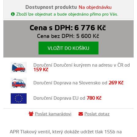
Dostupnost produktu
Na objednávku
Zboží lze objednat a bude objednáno přímo pro Vás.
Cena s DPH:
6 776
Kč
Cena bez DPH:
5 600
Kč
VLOŽIT DO KOŠÍKU
Doručení Doručení kurýrem na adresu v ČR od
159
Kč
Doručení Doprava na Slovensko od
269
Kč
Doručení Doprava EU od
780
Kč
Poslat kamarádovi
Poslat dotaz
APR Tlakový ventil, který dokáže udržet tlak 155b na