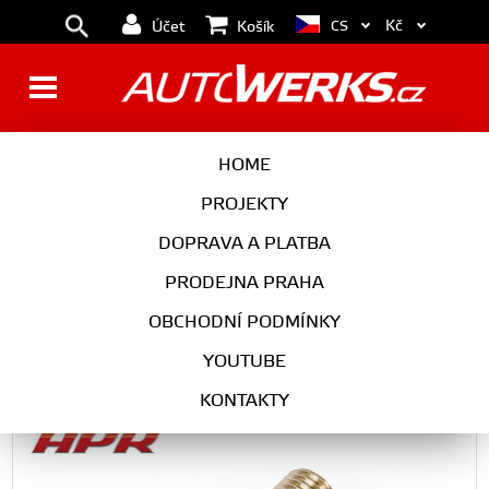
Kč
CS
Účet
Košík
APR 155b odpouštěcí ventil
HOME
tlaku paliva 2,0 TFSI EA113
PROJEKTY
DOPRAVA A PLATBA
PRODEJNA PRAHA
VW
OBCHODNÍ PODMÍNKY
YOUTUBE
APR 155b odpouštěcí ventil tlaku paliva 2,0 TFSI EA113
KONTAKTY