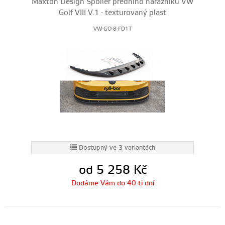
Maxton Design Spoiler předního nárazníku VW
Golf VIII V.1 - texturovaný plast
VW-GO-8-FD1T
Dostupný ve 3 variantách
od 5 258
Kč
Dodáme Vám do 40 ti dní