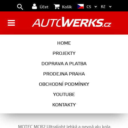
Kč
CS
Účet
Košík
GOLF 8 (2019 - )
HOME
PROJEKTY
DOPRAVA A PLATBA
PRODEJNA PRAHA
OBCHODNÍ PODMÍNKY
YOUTUBE
01
02
03
KONTAKTY
MOTEC MCR2 Ultralight lehká a pevná alu kola