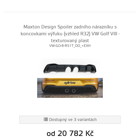
Maxton Design Spoiler zadního nárazníku s
koncovkami výfuku (vzhled R32) VW Golf VIII -
texturovaný plast
VW-GO-8-RS1T_OO_+EXH
Dostupný ve 3 variantách
od 20 782
Kč