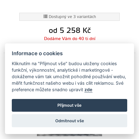
Dostupný ve 3 variantách
od 5 258
Kč
Dodáme Vám do 40 ti dní
Informace o cookies
Kliknutím na "Přijmout vše" budou uloženy cookies
Maxton Design Spoiler zadního nárazníku VW
funkční, výkonnostní, analytické i marketingové -
Golf VIII GTI V.2 - texturovaný plast
dokážeme vám tak umožnit pohodlné používání webu,
měřit funkčnost našeho webu i vás cílit reklamou. Své
VW-GO-8-GTI-RS2T
preference můžete snadno upravit
zde
Příjmout vše
Odmítnout vše