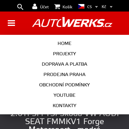
Kč
CS
Účet
Košík
BRZDY
KOLA
HOME
MOTOR
PODVOZEK
PROJEKTY
DOPRAVA A PLATBA
PŘEVODOVKA
VÝFUK
PRODEJNA PRAHA
EXTERIÉR
INTERIÉR
OBCHODNÍ PODMÍNKY
AUTOKOSMETIKA
YOUTUBE
Silikonová hadice ke klapce
KONTAKTY
2.0TFSI i TSI Škoda VW AUDI
SEAT FMMKV1 Forge