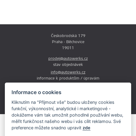
Českobrodská 179
Praha - Běchovice
19011
prodej@autowerks.cz
stav objednávek
info@autowerks.cz
informace k produktům / úpravám
+420 721 121 000
Informace o cookies
Po-Čt: 9:00-12:00 a 13:00-17:00
Kliknutím na "Přijmout vše" budou uloženy cookies
Pá: 9:00-12:00 a 13:00-16:00
funkční, výkonnostní, analytické i marketingové -
dokážeme vám tak umožnit pohodlné používání webu,
měřit funkčnost našeho webu i vás cílit reklamou. Své
Obsah stránek je majetkem provozovatele. Kopírování, zveřejňování
preference můžete snadno upravit
zde
textů či fotografii je povoleno pouze s jeho souhlasem.