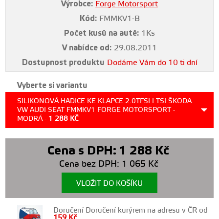
Výrobce:
Forge Motorsport
Kód:
FMMKV1-B
Počet kusů na autě:
1Ks
V nabídce od:
29.08.2011
Dostupnost produktu
Dodáme Vám do 10 ti dní
Vyberte si variantu
SILIKONOVÁ HADICE KE KLAPCE 2.0TFSI I TSI ŠKODA
VW AUDI SEAT FMMKV1 FORGE MOTORSPORT -
MODRÁ -
1 288
KČ
Cena s DPH:
1 288
Kč
Cena bez DPH:
1 065
Kč
VLOŽIT DO KOŠÍKU
Doručení Doručení kurýrem na adresu v ČR od
159
Kč