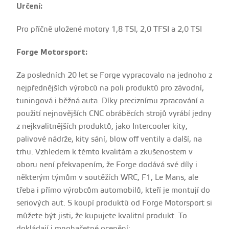
Určení:
Pro příčně uložené motory 1,8 TSI, 2,0 TFSI a 2,0 TSI
Forge Motorsport:
Za posledních 20 let se Forge vypracovalo na jednoho z
nejpřednějších výrobců na poli produktů pro závodní,
tuningová i běžná auta. Díky preciznímu zpracování a
použití nejnovějších CNC obráběcích strojů vyrábí jedny
z nejkvalitnějších produktů, jako Intercooler kity,
palivové nádrže, kity sání, blow off ventily a další, na
trhu. Vzhledem k těmto kvalitám a zkušenostem v
oboru není překvapením, že Forge dodává své díly i
některým týmům v soutěžích WRC, F1, Le Mans, ale
třeba i přímo výrobcům automobilů, kteří je montují do
seriových aut. S koupí produktů od Forge Motorsport si
můžete být jisti, že kupujete kvalitní produkt. To
dokládají i mnohačetné ocenění: