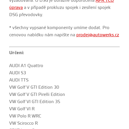
vyžadována. U DSG je důrazně doporučena
APR TCU
úprava
a v případě prokluzu spojek i zesílení spojek
DSG převodovky.
* všechny vypsané komponenty umíme dodat. Pro
cenovou nabídku nám napište na
prodej@autowerks.cz
Určení:
AUDI A1 Quattro
AUDI S3
AUDI TTS
VW Golf V GTI Edition 30
VW Golf V GTI Pirelli Edition
VW Golf VI GTI Edition 35
VW Golf VI R
VW Polo R WRC
VW Scirocco R