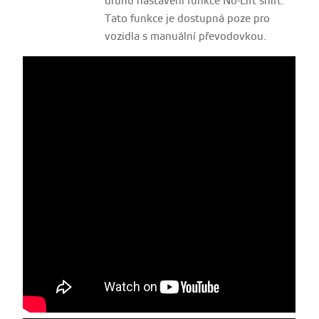
druhů nastavení funkce No-Lift shift.
Tato funkce je dostupná poze pro
vozidla s manuální převodovkou.