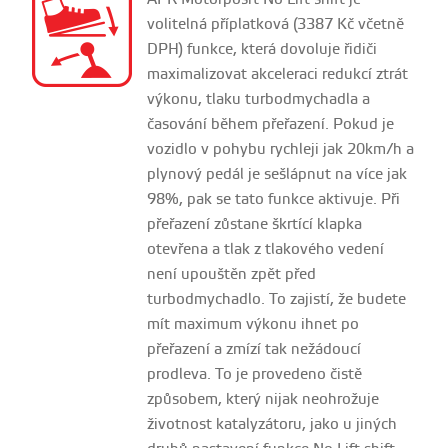
volitelná příplatková (3387 Kč včetně
DPH) funkce, která dovoluje řidiči
maximalizovat akceleraci redukcí ztrát
výkonu, tlaku turbodmychadla a
časování během přeřazení. Pokud je
vozidlo v pohybu rychleji jak 20km/h a
plynový pedál je sešlápnut na více jak
98%, pak se tato funkce aktivuje. Při
přeřazení zůstane škrtící klapka
otevřena a tlak z tlakového vedení
není upouštěn zpět před
turbodmychadlo. To zajistí, že budete
mít maximum výkonu ihnet po
přeřazení a zmízí tak nežádoucí
prodleva. To je provedeno čistě
způsobem, který nijak neohrožuje
životnost katalyzátoru, jako u jiných