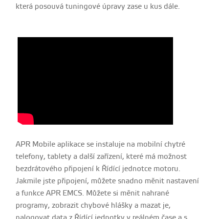
která posouvá tuningové úpravy zase u kus dále.
APR Mobile aplikace se instaluje na mobilní chytré
telefony, tablety a další zařízení, které má možnost
bezdrátového připojení k Řídící jednotce motoru.
Jakmile jste připojení, můžete snadno měnit nastavení
a funkce APR EMCS. Můžete si měnit nahrané
programy, zobrazit chybové hlášky a mazat je,
nalogovat data z Řídící jednotky v reálném čase a s