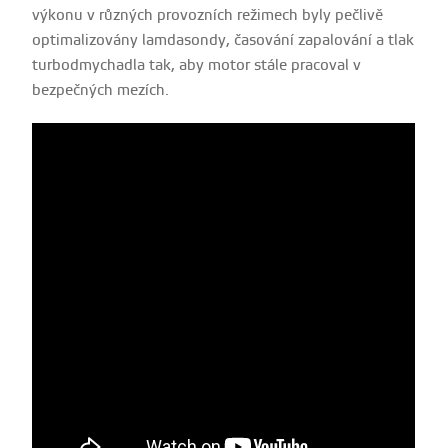
výkonu v různých provozních režimech byly pečlivě
optimalizovány lamdasondy, časování zapalování a tlak
turbodmychadla tak, aby motor stále pracoval v
bezpečných mezích.