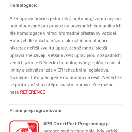
Homologace:
APR úpravy řídících jednotek (chiptuning) zatím nejsou
homologované pro provoz na pozemních komunikacích
dle homologace v rámci hromadné přestavby vozidel.
Bohužel dle našeho názoru aktuální homologace
nikterak neřeší kvalitu úprav, čehož mnozí slabší
úpravci zneužívají. Většina APR úprav jsou v západních
zemích jako je Německo homologovány, splňují emisní
limity a schválení zde v ČR lehce brání legislativa.
Nicméně i toto plánujeme do budoucna řešit. Nenechte
se proto zmást a chtějte kvalitní úpravu. Zde máme
naše
REFERENCE
Přímé přeprogramování
APR DirectPort Programing:
je
patentovaná technologie, kdy každý