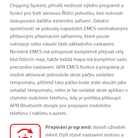
Chipping System, přináší možnost výběru programů a
funkcí pro Vaší seriovou Řídící jednotku, bez nutnosti
dokupování dalšího externího zařízení. Ostatní
společnosti se pokusily napodobit EMCS neohrabanými
přídavnými přepínacími zařízeními, které pouze
nahrazují nebo násobí části základního nastavení.
Nicméně EMCS má schopnost kompletně přepsat celý
kód řídících map, takže každá mapa má kompletní sadu
precizního nastavení. APR EMCS funkce a programy je
možné aktivovat jednoduše skrze páčku ovládání
tempomatu, přičemž tato páčka bude stále sloužit jako
ovladač tempomatu, nebo je lze ovládat skrze aplikaci v
chytrém mobilním telefonu, kdy je potřeba přikoupit
APR Bluetooth dongle pro propojení mobilního
telefonu / tabletu s autem..
Přepínání programů:
dovolí uživateli
měnit čtyři různé nastavení motoru a