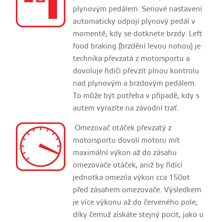
plynovým pedálem. Seriové nastavení
automaticky odpojí plynový pedál v
momentě, kdy se dotknete brzdy. Left
food braking (brzdění levou nohou) je
technika převzatá z motorsportu a
dovoluje řidiči převzít plnou kontrolu
nad plynovým a brzdovým pedálem.
To může být potřeba v případě, kdy s
autem vyrazíte na závodní trať.
Omezovač otáček převzatý z
motorsportu dovolí motoru mít
maximální výkon až do zásahu
omezovače otáček, aniž by řídící
jednotka omezila výkon cca 150ot
před zásahem omezovače. Výsledkem
je více výkonu až do červeného pole,
díky čemuž získáte stejný pocit, jako u