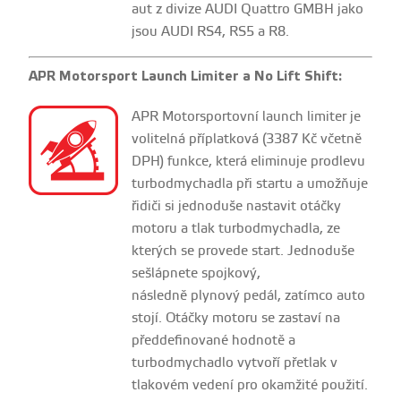
aut z divize AUDI Quattro GMBH jako
jsou AUDI RS4, RS5 a R8.
APR Motorsport Launch Limiter a No Lift Shift:
APR Motorsportovní launch limiter je
volitelná příplatková (3387 Kč včetně
DPH) funkce, která eliminuje prodlevu
turbodmychadla při startu a umožňuje
řidiči si jednoduše nastavit otáčky
motoru a tlak turbodmychadla, ze
kterých se provede start. Jednoduše
sešlápnete spojkový,
následně plynový pedál, zatímco auto
stojí. Otáčky motoru se zastaví na
předdefinované hodnotě a
turbodmychadlo vytvoří přetlak v
tlakovém vedení pro okamžité použití.