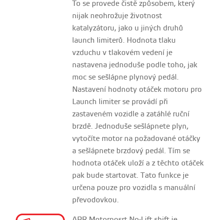
To se provede čistě způsobem, který
nijak neohrožuje životnost
katalyzátoru, jako u jiných druhů
launch limiterů. Hodnota tlaku
vzduchu v tlakovém vedení je
nastavena jednoduše podle toho, jak
moc se sešlápne plynový pedál.
Nastavení hodnoty otáček motoru pro
Launch limiter se provádí při
zastaveném vozidle a zatáhlé ruční
brzdě. Jednoduše sešlápnete plyn,
vytočíte motor na požadované otáčky
a sešlápnete brzdový pedál. Tím se
hodnota otáček uloží a z těchto otáček
pak bude startovat. Tato funkce je
určena pouze pro vozidla s manuální
převodovkou.
APR Motorposrt No-Lift shift je