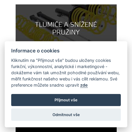
TLUMIČE A SNÍŽENÉ
PRUŽINY
Informace o cookies
Kliknutím na "Přijmout vše" budou uloženy cookies
funkční, výkonnostní, analytické i marketingové -
dokážeme vám tak umožnit pohodlné používání webu,
měřit funkčnost našeho webu i vás cílit reklamou. Své
ÚPRAVY ŘÍDÍCÍCH
preference můžete snadno upravit
zde
JEDNOTEK MOTORU
APR
Příjmout vše
Odmítnout vše