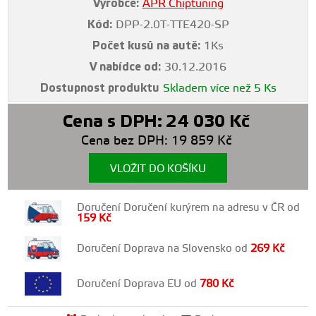
Výrobce:
APR Chiptuning
Kód:
DPP-2.0T-TTE420-SP
Počet kusů na autě:
1Ks
V nabídce od:
30.12.2016
Dostupnost produktu
Skladem více než 5 Ks
Cena s DPH:
24 030
Kč
Cena bez DPH:
19 859
Kč
VLOŽIT DO KOŠÍKU
Doručení Doručení kurýrem na adresu v ČR od
159
Kč
Doručení Doprava na Slovensko od
269
Kč
Doručení Doprava EU od
780
Kč