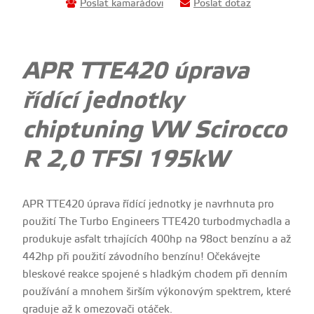
Poslat kamarádovi
Poslat dotaz
APR TTE420 úprava
řídící jednotky
chiptuning VW Scirocco
R 2,0 TFSI 195kW
APR TTE420 úprava řídící jednotky je navrhnuta pro
použití The Turbo Engineers TTE420 turbodmychadla a
produkuje asfalt trhajících 400hp na 98oct benzínu a až
442hp při použití závodního benzínu! Očekávejte
bleskové reakce spojené s hladkým chodem při denním
používání a mnohem širším výkonovým spektrem, které
graduje až k omezovači otáček.