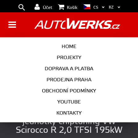
Kč
CS
Účet
Košík
BRZDY
KOLA
HOME
MOTOR
PODVOZEK
PROJEKTY
DOPRAVA A PLATBA
PŘEVODOVKA
VÝFUK
PRODEJNA PRAHA
EXTERIÉR
INTERIÉR
OBCHODNÍ PODMÍNKY
AUTOKOSMETIKA
YOUTUBE
APR TTE420 úprava řídící
KONTAKTY
jednotky chiptuning VW
Scirocco R 2,0 TFSI 195kW