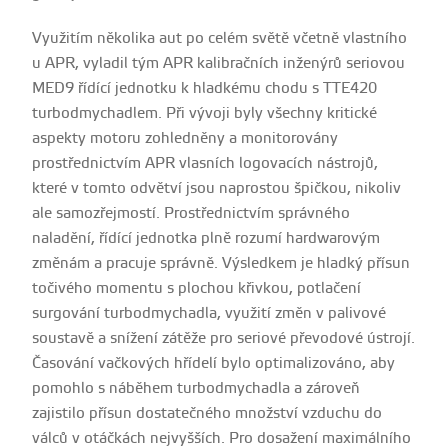
Využitím několika aut po celém světě včetně vlastního
u APR, vyladil tým APR kalibračních inženýrů seriovou
MED9 řídící jednotku k hladkému chodu s TTE420
turbodmychadlem. Při vývoji byly všechny kritické
aspekty motoru zohledněny a monitorovány
prostřednictvím APR vlasních logovacích nástrojů,
které v tomto odvětví jsou naprostou špičkou, nikoliv
ale samozřejmostí. Prostřednictvím správného
naladění, řídící jednotka plně rozumí hardwarovým
změnám a pracuje správně. Výsledkem je hladký přísun
točivého momentu s plochou křivkou, potlačení
surgování turbodmychadla, využití změn v palivové
soustavě a snížení zátěže pro seriové převodové ústrojí.
Časování vačkových hřídelí bylo optimalizováno, aby
pomohlo s náběhem turbodmychadla a zároveň
zajistilo přísun dostatečného množství vzduchu do
válců v otáčkách nejvyšších. Pro dosažení maximálního