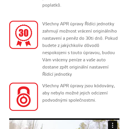
poplatků.
Všechny APR úpravy Řídíci jednotky
zahrnují možnost vrácení originálního
nastavení a peněz do 30ti dnů. Pokud
budete z jakýchkoliv důvodů
nespokojeni s touto úpravou, budou
Vám vráceny peníze a vaše auto
dostane zpět originální nastavení
Řídící jednotky
Všechny APR úpravy jsou kódovány,
aby nebylo možné jejich odcizení
podvodnými společnostmi.
Performance VW x APR Alabama
from
CGFilm
on