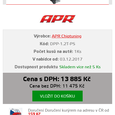
Výrobce:
APR Chiptuning
Kód:
DPP-1.2T-PS
Počet kusů na autě:
1Ks
V nabídce od:
03.12.2017
Dostupnost produktu
Skladem více než 5 Ks
Cena s DPH:
13 885
Kč
Cena bez DPH:
11 475
Kč
VLOŽIT DO KOŠÍKU
Doručení Doručení kurýrem na adresu v ČR od
159
Kč