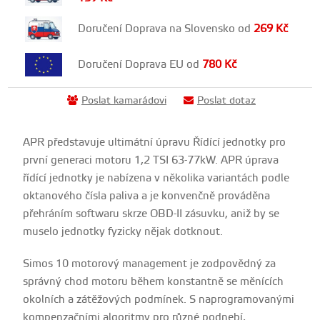
Doručení Doprava na Slovensko od
269
Kč
Doručení Doprava EU od
780
Kč
Poslat kamarádovi
Poslat dotaz
APR představuje ultimátní úpravu Řídící jednotky pro
první generaci motoru 1,2 TSI 63-77kW. APR úprava
řídící jednotky je nabízena v několika variantách podle
oktanového čísla paliva a je konvenčně prováděna
přehráním softwaru skrze OBD-II zásuvku, aniž by se
muselo jednotky fyzicky nějak dotknout.
Simos 10 motorový management je zodpovědný za
správný chod motoru během konstantně se měnících
okolních a zátěžových podmínek. S naprogramovanými
kompenzačními algoritmy pro různé podnebí,