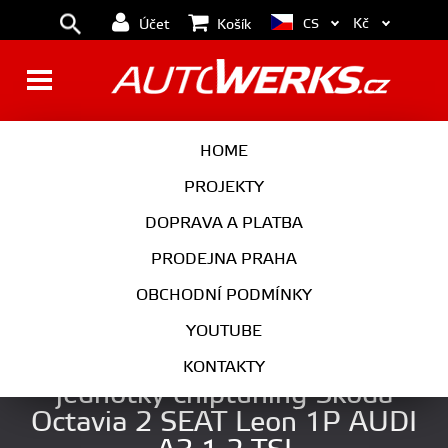
Kč
CS
Účet
Košík
BRZDY
KOLA
HOME
MOTOR
PODVOZEK
PROJEKTY
DOPRAVA A PLATBA
PŘEVODOVKA
VÝFUK
PRODEJNA PRAHA
EXTERIÉR
INTERIÉR
OBCHODNÍ PODMÍNKY
AUTOKOSMETIKA
YOUTUBE
APR Stage 1 úprava řídící
KONTAKTY
jednotky chiptuning Škoda
Octavia 2 SEAT Leon 1P AUDI