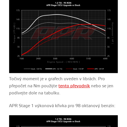
Točivý moment je v grafech uveden v librách. Pro
přepočet na Nm použijte
tento převodník
nebo se jen
podívejte dole na tabulku.
APR Stage 1 výkonová křivka pro 98 oktanový benzín: