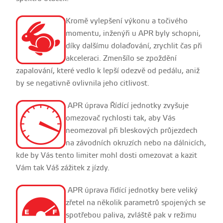
Kromě vylepšení výkonu a točivého
momentu, inženýři u APR byly schopni,
díky dalšímu dolaďování, zrychlit čas při
akceleraci. Zmenšílo se zpoždění
zapalování, které vedlo k lepší odezvě od pedálu, aniž
by se negativně ovlivnila jeho citlivost.
APR úprava Řídící jednotky zvyšuje
omezovač rychlosti tak, aby Vás
neomezoval při bleskových průjezdech
na závodních okruzích nebo na dálnicích,
kde by Vás tento limiter mohl dosti omezovat a kazit
Vám tak Váš zážitek z jízdy.
APR úprava řídící jednotky bere veliký
zřetel na několik parametrů spojených se
spotřebou paliva, zvláště pak v režimu