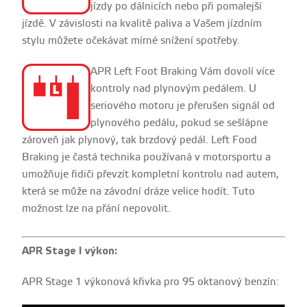
jízdy po dálnicích nebo při pomalejší
jízdě. V závislosti na kvalitě paliva a Vašem jízdním
stylu můžete očekávat mírné snížení spotřeby.
APR Left Foot Braking Vám dovolí více
kontroly nad plynovým pedálem. U
seriového motoru je přerušen signál od
plynového pedálu, pokud se sešlápne
zároveň jak plynový, tak brzdový pedál. Left Food
Braking je častá technika používaná v motorsportu a
umožňuje řidiči převzít kompletní kontrolu nad autem,
která se může na závodní dráze velice hodít. Tuto
možnost lze na přání nepovolit.
APR Stage I výkon:
APR Stage 1 výkonová křivka pro 95 oktanový benzín: