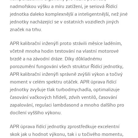
nadmořskou výšku a míru zatížení, je seriová Řídící
jednotka daleko komplexnější a inteligentnější, než jiné
jednotky nacházející se v ostatních vozidlech jiných
značek na trhu.
APR kalibrační inženýři proto strávili měsíce laděním,
včetně mnoha hodin testování na vlastní motorové
brzdě a na závodní dráze. Díky důkladnému
porozumění fungování všech struktur Řídící jednotky,
APR kalibrační inženýři správně zvýšili výkon a točivý
moment v celém spektru otáček. APR úprava řídící
jednotky zvyšuje tlak turbodmychadla, optimalizuje
časování vačkových hřídelí, zdvih ventilů, časování
zapalování, regulaci lambdasond a mnoho dalšího pro
docílení vyššího výkonu.
APR úprava řídící jednotky zprostředkuje excelentní
skok jak u hodnot výkonu, tak i u točivého momentu,