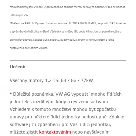
*maximální zvýšení výkonu je porovnáno na základě měření seriových hodnot APR a ne hodnot
udávaných VW
*Měřeno na APR UK Dynojet Dynamometru na UK 2014 VW Golf MK7, za použití SAE korekce
a zprůměrování několika měření. Výsledky se můžou lišit podle klimatických podmínek, jiných
druhů převodovek, kondice auta, teploty, kvality paliva, druhy výkonové brzdy a jejího
nastavení a díky dalším vlivům.
Určení:
Všechny motory 1,2 TSI 63 / 66 / 77kW
*
Důležitá poznámka. VW AG vypouští mnoho řídících
jednotek s rozdílnými kódy a revizemi softwaru.
Vzhledem k tomuto množství mohou být zpočátku
úpravy pro některé řídící jednotky nedostupné. Zdali je
software již uzpůsoben i pro Vaší řídící jednotku,
můžete zjistit
kontaktováním
nebo navštívením