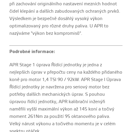
při zachování originálního nastavení mezních hodnot
čidel klepání a dalších zabudovaných ochraných prvků.
Výsledkem je bezpečně dosáhlý vysoký výkon
optimalizovaný pro různé druhy paliva. U APR to
nazýváme "výkon bez kompromisů".
Podrobné informace:
APR Stage 1 úprava Řídící jednotky je jedna z
nejlepších úprav v přepočtu ceny na každého přidaného
koně pro motor 1,4 TSI 90 / 92kW. APR Stage I Úprava
Řídící jednotky je navržena pro seriový motor bez
potřeby dalších mechanických úprav. S pouhou
úpravou řídící jednotky, APR kalibrační inženýři
naměřili vyšší maximální výkon až 145 koní a točivý
moment 261Nm za použití 95 oktanového paliva.
Velký nárust výkonu a točivého momentu je v celém
spektru otáček.