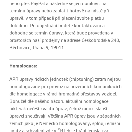
nebo přes PayPal a následně se jen domluvit na
termínu úpravy nebo zaplatit hotově na místě při
úpravě, v tom případě při placení zvolte platbu
dobírkou. Po objednání budete kontaktováni a
dohodne se termín úpravy, která bude provedena v
prostorách naší prodejny na adrese Českobrodská 240,
Běchovice, Praha 9, 19011
Homologace:
APR úpravy řídících jednotek (chiptuning) zatím nejsou
homologované pro provoz na pozemních komunikacích
dle homologace v rámci hromadné přestavby vozidel.
Bohužel dle našeho názoru aktuální homologace
nikterak neřeší kvalitu úprav, čehož mnozí slabší
úpravci zneužívají. Většina APR úprav jsou v západních
zemích jako je Německo homologovány, splňují emisní
limity a schválení zde v ČR lehce brání legislativa.