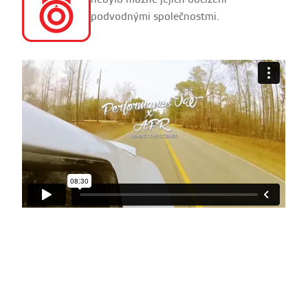
podvodnými společnostmi.
Performance VW x APR Alabama
from
CGFilm
on
Vimeo
.