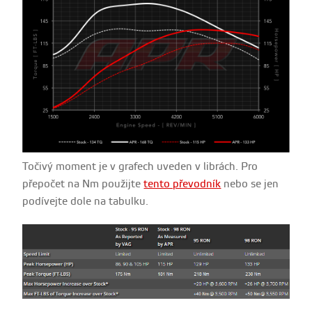
Točivý moment je v grafech uveden v librách. Pro
přepočet na Nm použijte
tento převodník
nebo se jen
podívejte dole na tabulku.