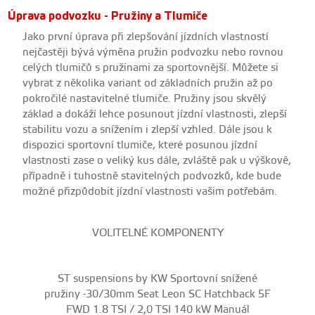
Úprava podvozku - Pružiny a Tlumiče
Jako první úprava při zlepšování jízdních vlastností
nejčastěji bývá výměna pružin podvozku nebo rovnou
celých tlumičů s pružinami za sportovnější. Můžete si
vybrat z několika variant od základních pružin až po
pokročilé nastavitelné tlumiče. Pružiny jsou skvělý
základ a dokáží lehce posunout jízdní vlastnosti, zlepší
stabilitu vozu a snížením i zlepší vzhled. Dále jsou k
dispozici sportovní tlumiče, které posunou jízdní
vlastnosti zase o veliký kus dále, zvláště pak u výškově,
případně i tuhostně stavitelných podvozků, kde bude
možné přizpůdobit jízdní vlastnosti vašim potřebám.
VOLITELNÉ KOMPONENTY
ST suspensions by KW Sportovní snížené
pružiny -30/30mm Seat Leon SC Hatchback 5F
FWD 1.8 TSI / 2,0 TSI 140 kW Manuál