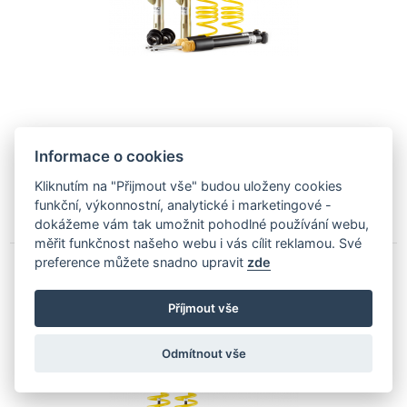
25 892
Kč
Informace o cookies
Dodáme Vám do 10 ti dní
Kliknutím na "Přijmout vše" budou uloženy cookies
funkční, výkonnostní, analytické i marketingové -
PŘIDAT DO NABÍDKY
dokážeme vám tak umožnit pohodlné používání webu,
měřit funkčnost našeho webu i vás cílit reklamou. Své
preference můžete snadno upravit
zde
ST Suspensions by KW XA Výškově a tuhostně
stavitelný sportovní podvozek Seat Leon 5F
Příjmout vše
Hatchback 1,8 TSI / 2,0 TSI 140 kW / 2,0 TDI
135 kW
Odmítnout vše
1828000N