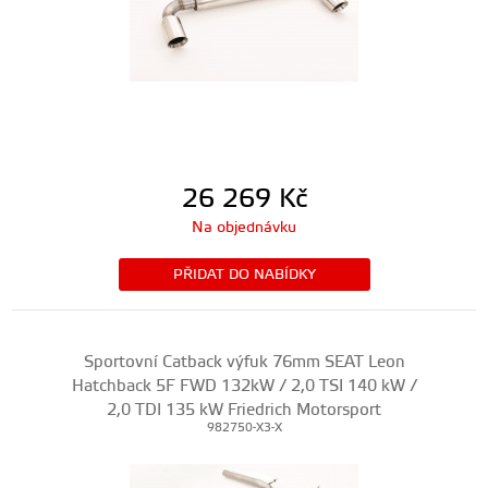
26 269
Kč
Na objednávku
PŘIDAT DO NABÍDKY
Sportovní Catback výfuk 76mm SEAT Leon
Hatchback 5F FWD 132kW / 2,0 TSI 140 kW /
2,0 TDI 135 kW Friedrich Motorsport
982750-X3-X