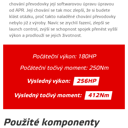
chování převodovky její softwarovou úpravu úpravou
od APR. Její chování se tak moc zlepší, že si budete
klást otázku, proč takto naladěné chování převodovky
nebylo již z výroby. Navíc se zrychlí řazení, zlepší se
launch control, zvýší se schopnost spojek přenést vyšší
výkon a prodlouží se jejich životnost.
Počáteční výkon:
180HP
Počáteční točivý moment:
250Nm
Výsledný výkon:
256HP
Výsledný točivý moment:
412Nm
Použité komponenty