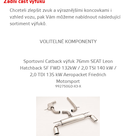
Zadní část výfuku
Chceteli zlepšit zvuk a výraznějšími koncovkami i
vzhled vozu, pak Vám můžeme nabídnout následující
sortiment výfuků.
VOLITELNÉ KOMPONENTY
Sportovní Catback výfuk 76mm SEAT Leon
Hatchback 5F FWD 132kW / 2,0 TSI 140 kW /
2,0 TDI 135 kW Aeropacket Friedrich
Motorsport
992750GD-X3-X