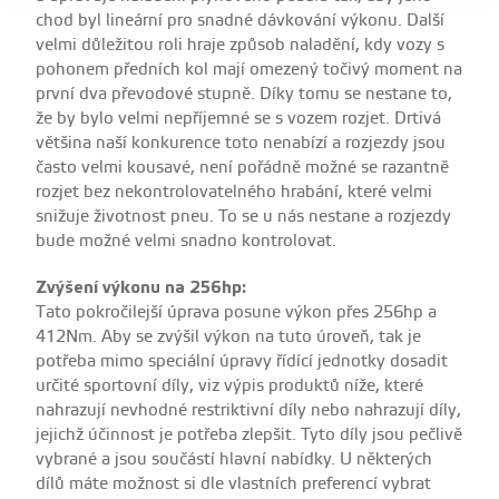
chod byl lineární pro snadné dávkování výkonu. Další
velmi důležitou roli hraje způsob naladění, kdy vozy s
pohonem předních kol mají omezený točivý moment na
první dva převodové stupně. Díky tomu se nestane to,
že by bylo velmi nepříjemné se s vozem rozjet. Drtivá
většina naší konkurence toto nenabízí a rozjezdy jsou
často velmi kousavé, není pořádně možné se razantně
rozjet bez nekontrolovatelného hrabání, které velmi
snižuje životnost pneu. To se u nás nestane a rozjezdy
bude možné velmi snadno kontrolovat.
Zvýšení výkonu na 256hp:
Tato pokročilejší úprava posune výkon přes 256hp a
412Nm. Aby se zvýšil výkon na tuto úroveň, tak je
potřeba mimo speciální úpravy řídící jednotky dosadit
určité sportovní díly, viz výpis produktů níže, které
nahrazují nevhodné restriktivní díly nebo nahrazují díly,
jejichž účinnost je potřeba zlepšit. Tyto díly jsou pečlivě
vybrané a jsou součástí hlavní nabídky. U některých
dílů máte možnost si dle vlastních preferencí vybrat