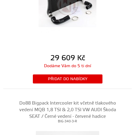
29 609
Kč
Dodáme Vám do 5 ti dní
PŘIDAT DO NABÍDKY
Do88 Bigpack Intercooler kit včetně tlakového
vedení MQB 1,8 TSI & 2,0 TSI VW AUDI Škoda
SEAT / Černé vedení - červené hadice
BIG-340-3-R