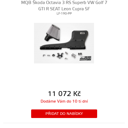
MQB Škoda Octavia 3 RS Superb VW Golf 7
GTI R SEAT Leon Cupra 5F
LF-190-PP
11 072
Kč
Dodáme Vám do 10 ti dní
PŘIDAT DO NABÍDKY