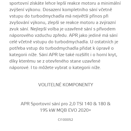
sportovní získáte lehce lepší reakce motoru a minimální
zvýšení výkonu. Dosazení kompletního sání včetně
vstupu do turbodmychadla má největší přínos při
zvyšování výkonu, zlepší se reakce motoru a zvýrazní
zvuk sání. Nejlepší volba je uzavřené sání s přívodem
náporového vzduchu zpředu. APR jako jediné má sání
celé včetně vstupu do turbodmychadla. U ostatních je
potřeba vstup do turbodmychadla přidat k úpravě o
kategorii níže. Sání APR lze také rozšířit i o horní kryt,
díky kterému se z otevřeného stane uzavřené
náporové. I to můžete vybrat o kategorii níže.
VOLITELNÉ KOMPONENTY
APR Sportovní sání pro 2,0 TSI 140 & 180 &
195 kW MQB EVO 2020+
CI100052