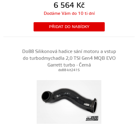
6 564
Kč
Dodáme Vám do 10 ti dní
PŘIDAT DO NABÍDKY
Do88 Silikonová hadice sání motoru a vstup
do turbodmychadla 2,0 TSI Gen4 MQB EVO
Garrett turbo - Černá
do88-kit241S