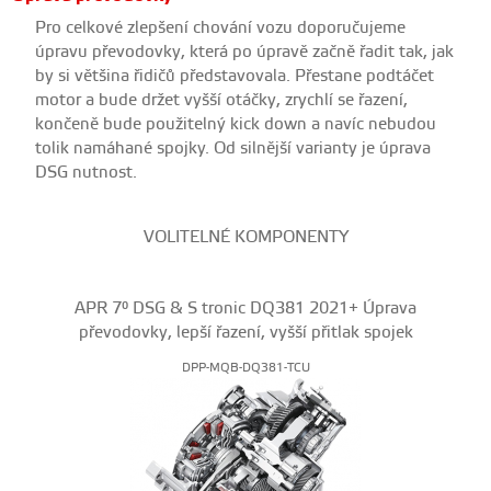
Pro celkové zlepšení chování vozu doporučujeme
úpravu převodovky, která po úpravě začně řadit tak, jak
by si většina řidičů představovala. Přestane podtáčet
motor a bude držet vyšší otáčky, zrychlí se řazení,
končeně bude použitelný kick down a navíc nebudou
tolik namáhané spojky. Od silnější varianty je úprava
DSG nutnost.
VOLITELNÉ KOMPONENTY
APR 7° DSG & S tronic DQ381 2021+ Úprava
převodovky, lepší řazení, vyšší přitlak spojek
DPP-MQB-DQ381-TCU