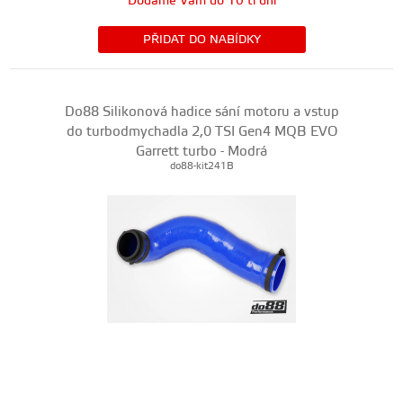
Dodáme Vám do 10 ti dní
PŘIDAT DO NABÍDKY
Do88 Silikonová hadice sání motoru a vstup
do turbodmychadla 2,0 TSI Gen4 MQB EVO
Garrett turbo - Modrá
do88-kit241B