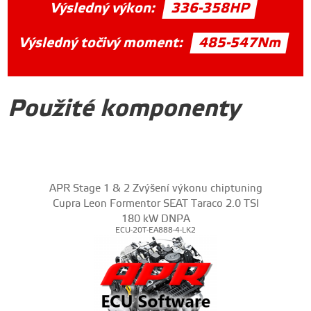
Výsledný výkon:
336-358HP
Výsledný točivý moment:
485-547Nm
Použité komponenty
APR Stage 1 & 2 Zvýšení výkonu chiptuning
Cupra Leon Formentor SEAT Taraco 2.0 TSI
180 kW DNPA
ECU-20T-EA888-4-LK2