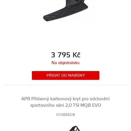
3 795
Kč
Na objednávku
PŘIDAT DO NABÍDKY
APR Přídavný karbonový kryt pro odclonění
sportovního sání 2,0 TSI MQB EVO
CI100052-B