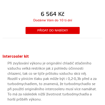
6 564
Kč
Dodáme Vám do 10 ti dní
PŘIDAT DO NABÍDKY
Intercooler kit
Při zvyšování výkonu je originální chladič stlačeního
vzduchu velká restrikce jak z pohledu účinnosti
chlazení, tak co se týče průtoku vzduchu skrz něj.
Rozdíl v plnícím tlaku pak může být i 0,2-0,3b před a za
turbodmychadlem, to znamená, že turbodmychadlo se
při použití originálního intercooleru musí více namáhat.
To má za následek nižší životnost turbodmychadla a
horší průběh výkonu.