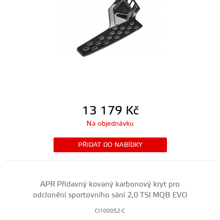
13 179
Kč
Na objednávku
PŘIDAT DO NABÍDKY
APR Přídavný kovaný karbonový kryt pro
odclonění sportovního sání 2,0 TSI MQB EVO
CI100052-C