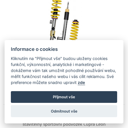
Informace o cookies
Kliknutím na "Přijmout vše" budou uloženy cookies
funkční, výkonnostní, analytické i marketingové -
dokážeme vám tak umožnit pohodlné používání webu,
75 095
Kč
měřit funkčnost našeho webu i vás cílit reklamou. Své
preference můžete snadno upravit
zde
Dodáme Vám do 7 ti dní
PŘIDAT DO NABÍDKY
Příjmout vše
Odmítnout vše
ST Suspensions ST XA Výškově a tuhostně
stavitelný sportovní podvozek Cupra Leon