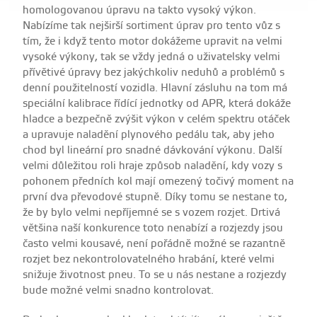
homologovanou úpravu na takto vysoký výkon.
Nabízíme tak nejširší sortiment úprav pro tento vůz s
tím, že i když tento motor dokážeme upravit na velmi
vysoké výkony, tak se vždy jedná o uživatelsky velmi
přívětivé úpravy bez jakýchkoliv neduhů a problémů s
denní použitelností vozidla. Hlavní zásluhu na tom má
speciální kalibrace řídící jednotky od APR, která dokáže
hladce a bezpečně zvýšit výkon v celém spektru otáček
a upravuje naladění plynového pedálu tak, aby jeho
chod byl lineární pro snadné dávkování výkonu. Další
velmi důležitou roli hraje způsob naladění, kdy vozy s
pohonem předních kol mají omezený točivý moment na
první dva převodové stupně. Díky tomu se nestane to,
že by bylo velmi nepříjemné se s vozem rozjet. Drtivá
většina naší konkurence toto nenabízí a rozjezdy jsou
často velmi kousavé, není pořádně možné se razantně
rozjet bez nekontrolovatelného hrabání, které velmi
snižuje životnost pneu. To se u nás nestane a rozjezdy
bude možné velmi snadno kontrolovat.