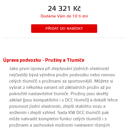
24 321
Kč
Dodáme Vám do 10 ti dní
PŘIDAT DO NABÍDKY
Úprava podvozku - Pružiny a Tlumiče
Jako první úprava při zlepšování jízdních vlastností
nejčastěji bývá výměna pružin podvozku nebo rovnou
celých tlumičů s pružinami za sportovnější. Můžete si
vybrat z několika variant od základních pružin až po
pokročilé nastavitelné tlumiče. Pružiny jsou skvělý
základ (jsou kompatibilní i s DCC tlumiči) a dokáží lehce
posunout jízdní vlastnosti, zlepší stabilitu vozu a
snížením i zlepší vzhled. Sada KW DCC tlumičů pak
může nahradit kompletní funkci celých tlumičů i s
pružinami a zachovává možnosti nastavení různých