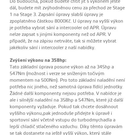
Do budoucna, pokud budete chtít jít s výkonem ještě
dál, budete mít zvýhodněnou cenu za přechod ze Stage
1 na Stage 3. Zapsání úpravy slabší úpravy je
zpoplatněno částkou 8000Kč. U úpravy na vyšší výkon
je potřeba vybrat sání a intercooler od APR. Úpravu
nelze zapsat s jinými komponenty než od APR. V
případě, že na zápisu netrváte, tak si můžete vybrat
jakékoliv sání i intercooler z naší nabídky.
Zvýšení výkonu na 358hp:
Tato základní úprava posune výkon až na 345hp a
547Nm (možnost i verze se sníženým točivým
momentem na 500Nm).
Pro toto základní naladění není
potřeba nic jiného, než samotná úprava řídící jednotky.
Žádné další komponenty nejsou potřeba.
V nabídce je
ale i silnější naladění na 358hp a 547Nm, které již další
komponenty vyžaduje. Pokud tak chcete dosáhnout
vyššího výkonu,pak jednoduše přidejte k úpravě i
sportovní sání včetně vstupu do turbodmychadla a
lepší chladič stlačeného vzduchu. Díky těmto úpravám
se tak dostanete na ještě vyšší výkon, který stále