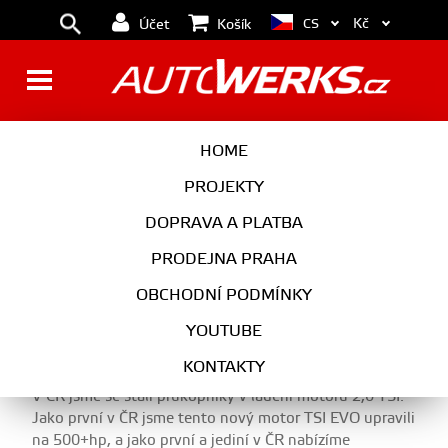
Kč
CS
Účet
Košík
CUPRA LEON HATCHBACK
HOME
245HP STAGE 1-2
PROJEKTY
DOPRAVA A PLATBA
PRODEJNA PRAHA
Zvýšení výkonu Cupra Leon Hatchback
OBCHODNÍ PODMÍNKY
YOUTUBE
2,0 TSI 245hp
KONTAKTY
V ČR jsme se stali průkopníky v ladění motoru 2,0 TSI.
Jako první v ČR jsme tento nový motor TSI EVO upravili
na 500+hp, a jako první a jediní v ČR nabízíme