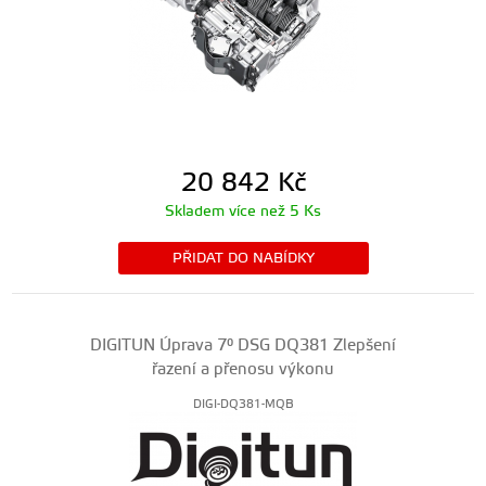
20 842
Kč
Skladem více než 5 Ks
PŘIDAT DO NABÍDKY
DIGITUN Úprava 7° DSG DQ381 Zlepšení
řazení a přenosu výkonu
DIGI-DQ381-MQB