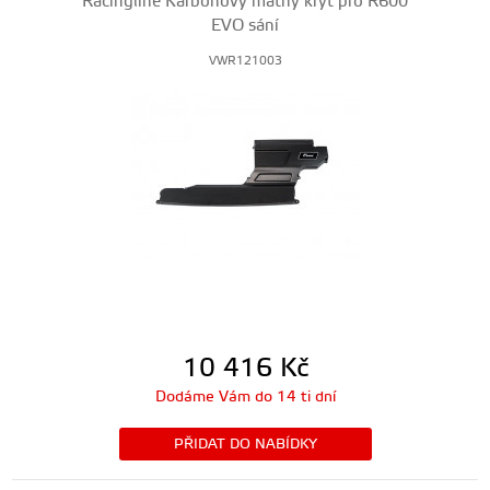
Racingline Karbonový matný kryt pro R600
EVO sání
VWR121003
10 416
Kč
Dodáme Vám do 14 ti dní
PŘIDAT DO NABÍDKY