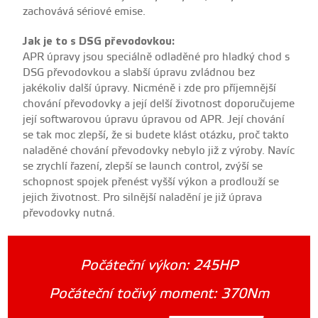
zachovává sériové emise.
Jak je to s DSG převodovkou:
APR úpravy jsou speciálně odladěné pro hladký chod s
DSG převodovkou a slabší úpravu zvládnou bez
jakékoliv další úpravy. Nicméně i zde pro příjemnější
chování převodovky a její delší životnost doporučujeme
její softwarovou úpravu úpravou od APR. Její chování
se tak moc zlepší, že si budete klást otázku, proč takto
naladěné chování převodovky nebylo již z výroby. Navíc
se zrychlí řazení, zlepší se launch control, zvýší se
schopnost spojek přenést vyšší výkon a prodlouží se
jejich životnost. Pro silnější naladění je již úprava
převodovky nutná.
Počáteční výkon:
245HP
Počáteční točivý moment:
370Nm