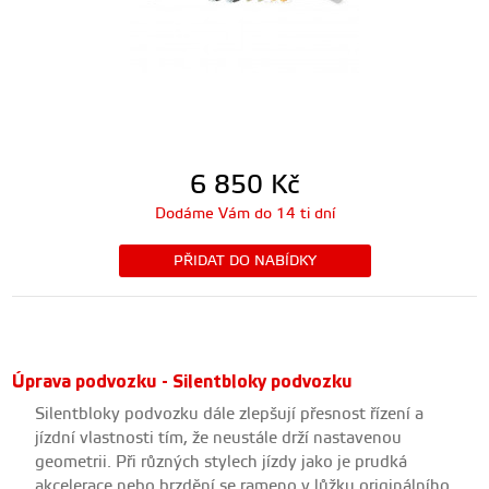
6 850
Kč
Dodáme Vám do 14 ti dní
PŘIDAT DO NABÍDKY
Úprava podvozku - Silentbloky podvozku
Silentbloky podvozku dále zlepšují přesnost řízení a
jízdní vlastnosti tím, že neustále drží nastavenou
geometrii. Při různých stylech jízdy jako je prudká
akcelerace nebo brzdění se rameno v lůžku originálního