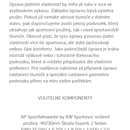
Úprava jízdních vlastností by měla jít ruku v ruce se
zvyšováním výkonu. Základní úpravou bývá výměna
pružin. Pokud již nemáte sériové tlumiče v dobrém
stavu, pak doporučujeme zvolit pevný podvozek, který
obsahuje jak sportovní pružiny, tak i nové sportovnější
tlumiče. Obecně platí, že tyto úpravy posunou jízdní
vlastnosti více do sportovna, ale stále zachovávají
velkou část komfortu. Jako pokročilejší úprava je brána
montáž výškově nebo i tuhostně štelovacího
podvozku, které si můžete přizpůsobit dle vlastních
preferencí. Pro nadšence nabízíme za příplatek úpravu
nastavení tlumičů a speciální nastavení geometrie
podvozku přímo na míru vašim potřebám.
VOLITELNÉ KOMPONENTY
AP Sportfahrwerke by KW Sportovní snížené
pružiny -40/30mm Škoda Superb 2 Sedan
FWD 3T DSG 1,6 TDI / 1,9 TDI / 2.0TSI / 2,0