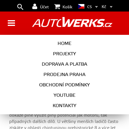
Kč
CS
Účet
Košík
SUPERB 2,0 TSI
HOME
PROJEKTY
DOPRAVA A PLATBA
Ve spolupráci s APR nabízíme pro motor 2,0 TSI EA888
širokou škálu úprav. Ty začínají od základního naladění
PRODEJNA PRAHA
na 261hp a pokračují až k vrcholné úpravě na
423+hp. Jako jedni z mála v ČR tak nabízíme nejen
OBCHODNÍ PODMÍNKY
základní úpravy, ale i kvalitní pokročilé úpravy, které
YOUTUBE
posouvají výkony ještě dále. Navíc APR v roce 2016
inovovalo své úpravy pro motor 2,0 TSI, takže si
KONTAKTY
můžete být jistí, že dostanete moderní naladění, které
dokáže plně využít plný potenciál jak motoru, tak
případných dalších dílů. U většiny menších ladičů často
získáte v oblasti chiptuningu prehistorické 8 a více let