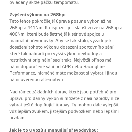
ovládány skrze páčku tempomatu.
Zvýšení výkonu na 268hp:
Tato lehce pokročilejší úprava posune výkon až na
268hp a 441Nm. K dispozici je i slabší verze na 268hp a
406Nm, která bude šetrnější k sériové spojce u
manuální převodovky. Aby se tak stalo, vyžaduje k
dosažení tohoto výkonu dosazení sportovního sání,
které tak nahradí pro vyšší výkon nevhodný a
restriktivní originální sací trakt. Největší přínos má
námi doporučené sání od APR nebo Racingline
Performance, nicméně máte možnost si vybrat i jinou
námi ověřenou alternativu.
Nad rámec základních úprav, které jsou potřebné pro
úpravu pro danný výkon si můžete z naší nabídky níže
vybrat ještě doplňující úpravy. Ty mohou dále vylepšit
vůz lepším zvukem, jistějším podvozkem nebo lepšími
brzdami.
Jak je to u vozů s manuální převodovkou: