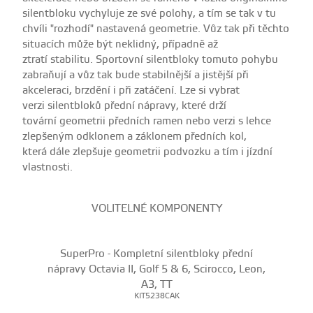
silentbloku vychyluje ze své polohy, a tím se tak v tu
chvíli "rozhodí" nastavená geometrie. Vůz tak při těchto
situacích může být neklidný, případně až
ztratí stabilitu. Sportovní silentbloky tomuto pohybu
zabraňují a vůz tak bude stabilnější a jistější při
akceleraci, brzdění i při zatáčení. Lze si vybrat
verzi silentbloků přední nápravy, které drží
tovární geometrii předních ramen nebo verzi s lehce
zlepšeným odklonem a záklonem předních kol,
která dále zlepšuje geometrii podvozku a tím i jízdní
vlastnosti.
VOLITELNÉ KOMPONENTY
SuperPro - Kompletní silentbloky přední
nápravy Octavia II, Golf 5 & 6, Scirocco, Leon,
A3, TT
KIT5238CAK