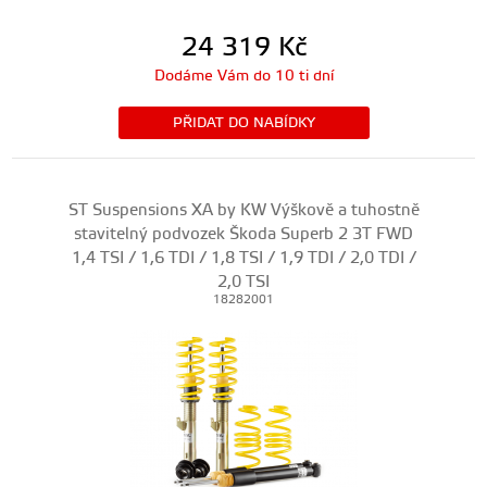
24 319
Kč
Dodáme Vám do 10 ti dní
PŘIDAT DO NABÍDKY
ST Suspensions XA by KW Výškově a tuhostně
stavitelný podvozek Škoda Superb 2 3T FWD
1,4 TSI / 1,6 TDI / 1,8 TSI / 1,9 TDI / 2,0 TDI /
2,0 TSI
18282001