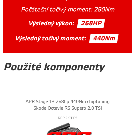
Počáteční točivý moment:
280Nm
Výsledný výkon:
268HP
Výsledný točivý moment:
440Nm
Použité komponenty
APR Stage 1+ 268hp 440Nm chiptuning
Škoda Octavia RS Superb 2,0 TSI
DPP-2.0T-PS