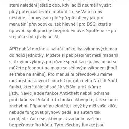
staré naladění ještě z dob, kdy ladiči neuměli využít
plný potenciál těchto motorů. To se Vám u nás
nestane. Úpravy jsou plně přizpůsobeny jak pro
manuální převodovku, tak hlavně i pro DSG, které s
úpravou spolupracuje bezproblémově. Spotřeba se při
stejném stylu jízdy neliší.
APR nabízí možnost nahrátí několika výkonových map
do řídící jednotky. Můžete si pak přepínat mezi mapami
s různými výkony, pro různé specifikace paliva nebo si
můžete přepnout na mapu se sériovým výkonem (hodí
se třeba na sněhu). Pro manuální převodovku máme
možnost nastavení Launch Controlu nebo No Lift Shift
funkci, které dále přispějí k větším prožitkům z
jízdy. Navíc je zde funkce Anti-theft neboli ochrana
proti krádeži. Pokud tuto funkci aktivujete, tak se auto
znehybní. Připadnému zloději, i když by měl vaše klíče,
nebude fungovat plynový pedál a s autem tak
neodjede. Auto se aktivuje až zadáním vašeho
bezpečnostního kódu. Tyto všechny funkce jsou