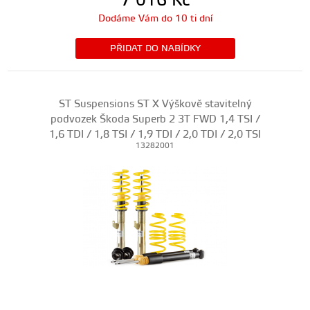
7 016
Kč
Dodáme Vám do 10 ti dní
PŘIDAT DO NABÍDKY
ST Suspensions ST X Výškově stavitelný
podvozek Škoda Superb 2 3T FWD 1,4 TSI /
1,6 TDI / 1,8 TSI / 1,9 TDI / 2,0 TDI / 2,0 TSI
13282001