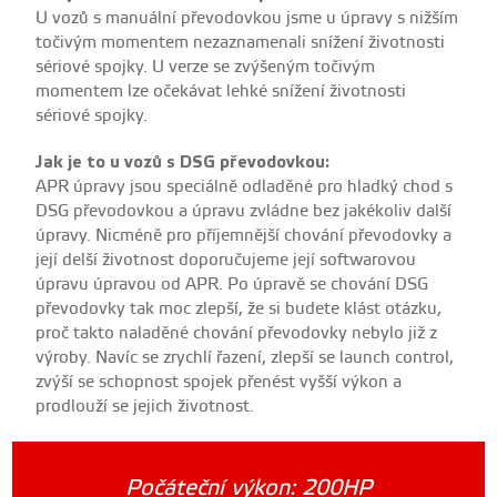
U vozů s manuální převodovkou jsme u úpravy s nižším
točivým momentem nezaznamenali snížení životnosti
sériové spojky. U verze se zvýšeným točivým
momentem lze očekávat lehké snížení životnosti
sériové spojky.
Jak je to u vozů s DSG převodovkou:
APR úpravy jsou speciálně odladěné pro hladký chod s
DSG převodovkou a úpravu zvládne bez jakékoliv další
úpravy. Nicméně pro příjemnější chování převodovky a
její delší životnost doporučujeme její softwarovou
úpravu úpravou od APR. Po úpravě se chování DSG
převodovky tak moc zlepší, že si budete klást otázku,
proč takto naladěné chování převodovky nebylo již z
výroby. Navíc se zrychlí řazení, zlepší se launch control,
zvýší se schopnost spojek přenést vyšší výkon a
prodlouží se jejich životnost.
Počáteční výkon:
200HP