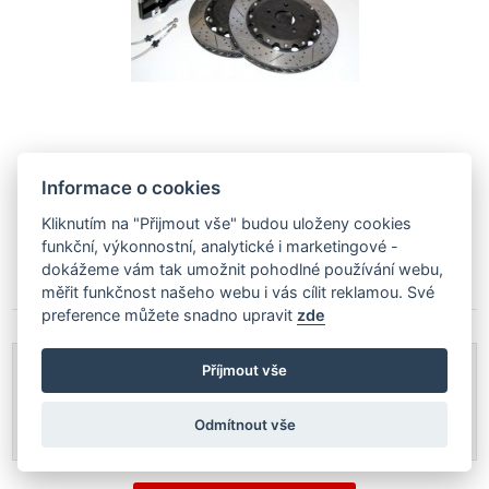
Informace o cookies
75 051
Kč
Kliknutím na "Přijmout vše" budou uloženy cookies
Dodáme Vám do 10 ti dní
funkční, výkonnostní, analytické i marketingové -
dokážeme vám tak umožnit pohodlné používání webu,
PŘIDAT DO NABÍDKY
měřit funkčnost našeho webu i vás cílit reklamou. Své
preference můžete snadno upravit
zde
Základní cena realizace:
30 825
Kč
Příjmout vše
Cena za montáž:
600
Kč
Čas realizace:
1 Hodina
Odmítnout vše
Celková cena realizace:
31 425
Kč