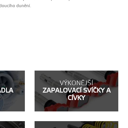
ádoucího dunění.
VÝKONĚJŠÍ
ADLA
ZAPALOVACÍ SVÍČKY A
CÍVKY