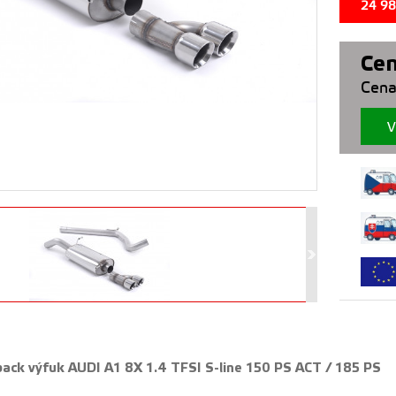
24 9
Cen
Cena
V
back výfuk AUDI A1 8X 1.4 TFSI S-line 150 PS ACT / 185 PS