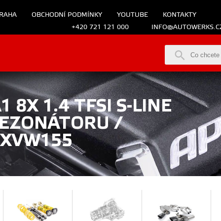
RAHA
OBCHODNÍ PODMÍNKY
YOUTUBE
KONTAKTY
+420 721 121 000
INFO@AUTOWERKS.C
 8X 1.4 TFSI S-LINE
REZONÁTORU /
SXVW155