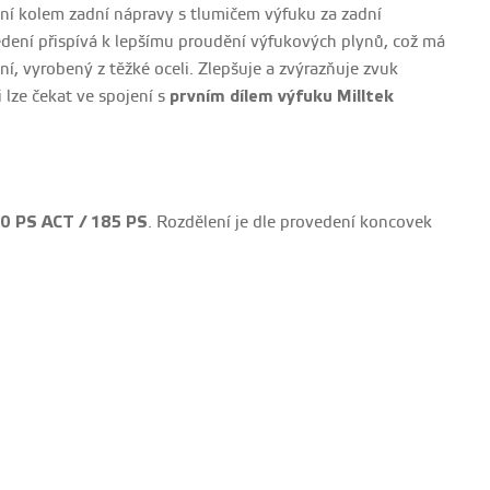
dení kolem zadní nápravy s tlumičem výfuku za zadní
ení přispívá k lepšímu proudění výfukových plynů, což má
ní, vyrobený z těžké oceli. Zlepšuje a zvýrazňuje zvuk
lze čekat ve spojení s
prvním dílem výfuku Milltek
50 PS ACT / 185 PS
. Rozdělení je dle provedení koncovek