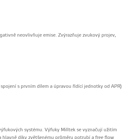
egativně neovlivňuje emise. Zvýrazňuje zvukový projev,
spojení s prvním dílem a úpravou řídící jednotky od APR)
h výfukových systému. Výfuky Milltek se vyznačují užitím
 a hlavně díky zvětšenému průměru potrubí a free flow