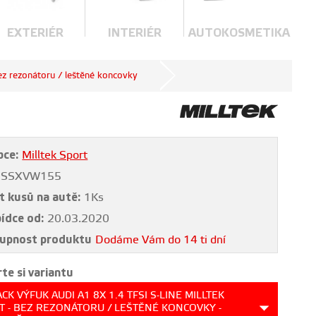
EXTERIÉR
INTERIÉR
AUTOKOSMETIKA
ez rezonátoru / leštěné koncovky
bce:
Milltek Sport
SSXVW155
t kusů na autě:
1Ks
bídce od:
20.03.2020
upnost produktu
Dodáme Vám do 14 ti dní
te si variantu
CK VÝFUK AUDI A1 8X 1.4 TFSI S-LINE MILLTEK
T - BEZ REZONÁTORU / LEŠTĚNÉ KONCOVKY -