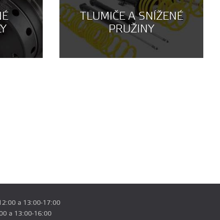
NÉ
TLUMIČE A SNÍŽENÉ
LY
PRUŽINY
12:00 a 13:00-17:00
:00 a 13:00-16:00