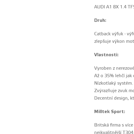
AUDI A1 8X 1.4 TFS
Druh:
Catback výfuk - výf
zlepšuje výkon moto
Vlastnosti:
Vyroben z nerezové
Až o 35% lehčí jak 
Nízkotlaký systém.
Zvýrazňuje zvuk m
Decentní design, k
Milltek Sport:
Britská firma s víc
nejkvalitnější T304