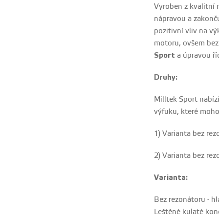
Vyroben z kvalitní 
nápravou a zakonču
pozitivní vliv na v
motoru, ovšem bez 
Sport
a úpravou ří
Druhy:
Milltek Sport nabíz
výfuku, které moh
1) Varianta bez re
2) Varianta bez re
Varianta:
Bez rezonátoru - hla
Leštěné kulaté ko