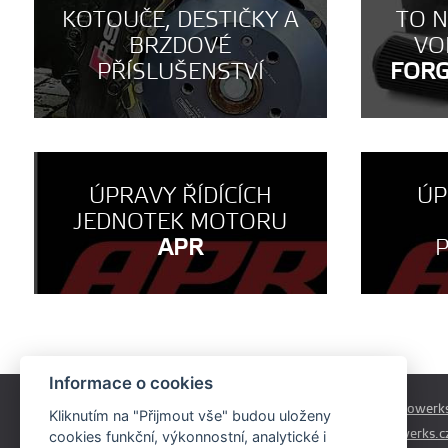
KOTOUČE, DESTIČKY A
TO 
BRZDOVÉ
VO
PŘÍSLUŠENSTVÍ
FOR
ÚPRAVY ŘÍDÍCÍCH
ÚP
JEDNOTEK MOTORU
APR
Informace o cookies
Českobrodská 179
prodej@autowerks
Kliknutím na "Přijmout vše" budou uloženy
Praha - Běchovice
info@autowerks.c
cookies funkční, výkonnostní, analytické i
19011