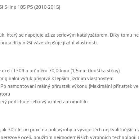
I S-line 185 PS (2010-2015)
uk, který se napojuje až za seriovým katalyzátorem. Díky tomu n
ru a díky nižší váze zlepšuje jízdní vlastnosti.
 oceli T304 o průměru 70,00mm (1,5mm tlouštka stěny)
originální výfuk příspívá k lepším jízdním vlastnostem
 Po namontování reálný přírustek výkonu (Maximální přírustek ve 
otoru
terý podtrhuje celkový vzhled automobilu
e jak 30ti letou praxí na poli výroby a vývoje těch nejkvalitnějšíc
 nerezové oceli, použitím nejmodernějších výrobních technologií