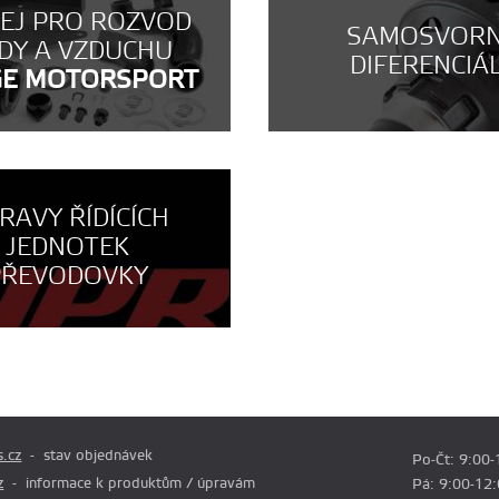
NEJ PRO ROZVOD
SAMOSVOR
DY A VZDUCHU
DIFERENCIÁ
GE MOTORSPORT
RAVY ŘÍDÍCÍCH
JEDNOTEK
PŘEVODOVKY
.cz
stav objednávek
Po-Čt: 9:00-
z
informace k produktům / úpravám
Pá: 9:00-12