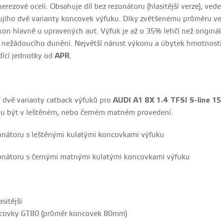
nerezové oceli. Obsahuje díl bez rezonátoru (hlasitější verze), ve
jího dvě varianty koncovek výfuku. Díky zvětšenému průměru ved
ýkon hlavně u upravených aut. Výfuk je až o 35% lehčí než originál
nežádoucího dunění. Největší nárust výkonu a úbytek hmotnosti 
dící jednotky od
APR
.
í dvě varianty catback výfuků pro
AUDI A1 8X 1.4 TFSI S-line 1
ou být v leštěném, nebo černém matném provedení.
zonátoru s leštěnými kulatými koncovkami výfuku
zonátoru s černými matnými kulatými koncovkami výfuku
sitější
ncovky GT80 (průměr koncovek 80mm)