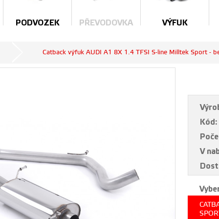
PODVOZEK
PŘEVODOVKA
VÝFUK
Catback výfuk AUDI A1 8X 1.4 TFSI S-line Milltek Sport - b
Výro
Kód:
Poče
V na
Dost
Vyber
CATBA
SPOR