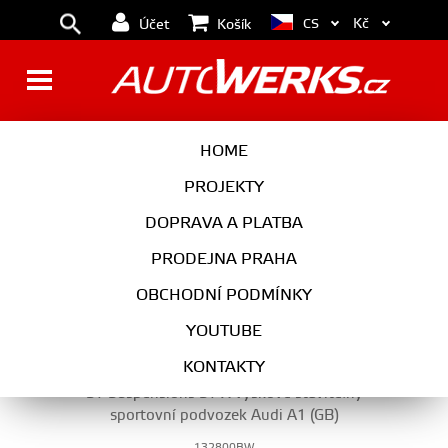
Kč
CS
Účet
Košík
PODVOZEK
HOME
PROJEKTY
DOPRAVA A PLATBA
PODVOZEK
PRODEJNA PRAHA
VYBERTE KATEGORII
OBCHODNÍ PODMÍNKY
YOUTUBE
KONTAKTY
ST Suspensions ST X výškově stavitelný
sportovní podvozek Audi A1 (GB)