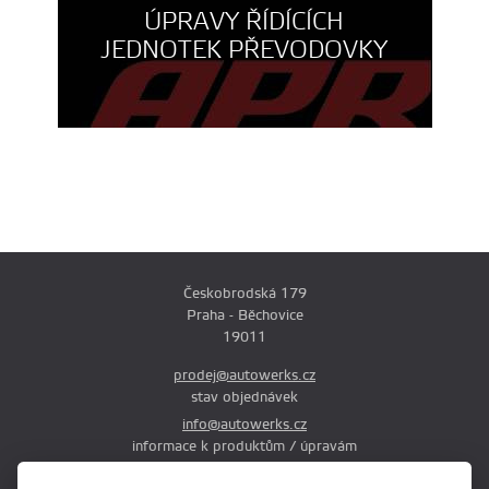
ÚPRAVY ŘÍDÍCÍCH
JEDNOTEK PŘEVODOVKY
Českobrodská 179
Praha - Běchovice
19011
prodej@autowerks.cz
stav objednávek
info@autowerks.cz
informace k produktům / úpravám
+420 721 121 000