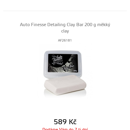
Auto Finesse Detailing Clay Bar 200 g měkký
clay
AF26181
589
Kč
Dodáme Vám do 7 ti dní