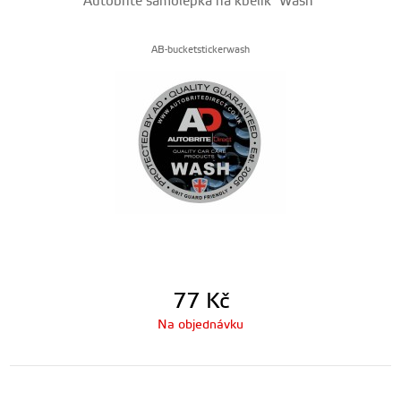
Autobrite samolepka na kbelík "Wash"
AB-bucketstickerwash
77
Kč
Na objednávku