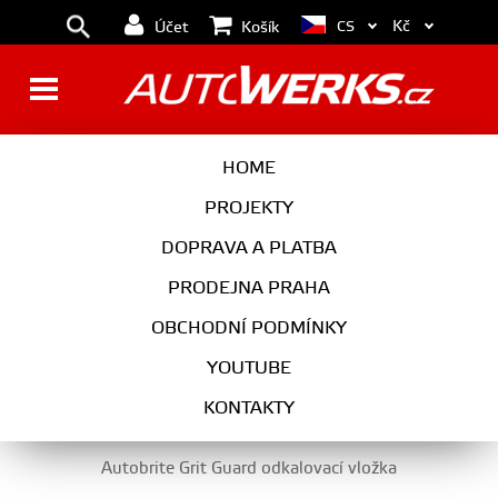
Kč
CS
Účet
Košík
KBELÍKY, ŠTĚTCE A DALŠÍ
HOME
PŘÍSLUŠENSTVÍ
PROJEKTY
DOPRAVA A PLATBA
PRODEJNA PRAHA
AUTOKOSMETIKA
OBCHODNÍ PODMÍNKY
KBELÍKY, ŠTĚTCE A DALŠÍ PŘÍSLUŠENSTVÍ
YOUTUBE
KONTAKTY
Autobrite Grit Guard odkalovací vložka