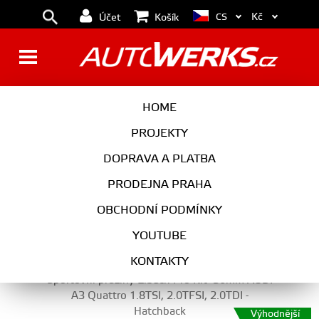
Kč
CS
Účet
Košík
PRUŽINY
HOME
PROJEKTY
DOPRAVA A PLATBA
PODVOZEK
PRODEJNA PRAHA
PRUŽINY
OBCHODNÍ PODMÍNKY
YOUTUBE
KONTAKTY
Sportovní pružiny Eibach Pro-Kit -30mm AUDI
A3 Quattro 1.8TSI, 2.0TFSI, 2.0TDI -
Hatchback
Výhodnější