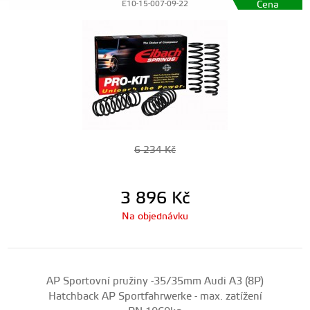
Cena
E10-15-007-09-22
6 234
Kč
3 896
Kč
Na objednávku
AP Sportovní pružiny -35/35mm Audi A3 (8P)
Hatchback AP Sportfahrwerke - max. zatížení