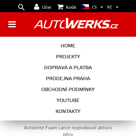
Kč
CS
Účet
Košík
ŠAMPONY, AKTIVNÍ PĚNY,
HOME
WATERLESS
PROJEKTY
DOPRAVA A PLATBA
PRODEJNA PRAHA
AUTOKOSMETIKA
OBCHODNÍ PODMÍNKY
ŠAMPONY, AKTIVNÍ PĚNY, WATERLESS
YOUTUBE
KONTAKTY
Autobrite Foam Lance rozprašovač aktivní
pěny