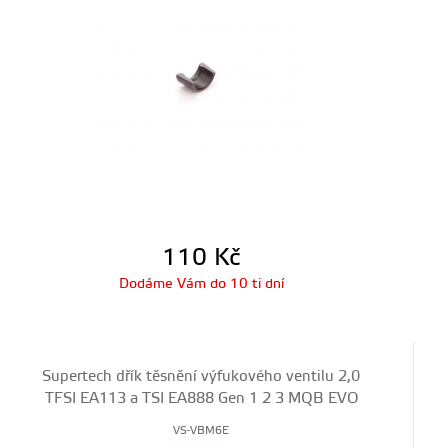
110
Kč
Dodáme Vám do 10 ti dní
Supertech dřík těsnění výfukového ventilu 2,0
TFSI EA113 a TSI EA888 Gen 1 2 3 MQB EVO
VS-VBM6E