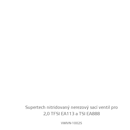
Supertech nitridovaný nerezový sací ventil pro
2,0 TFSI EA113 a TSI EA888
VWIVN-1002S