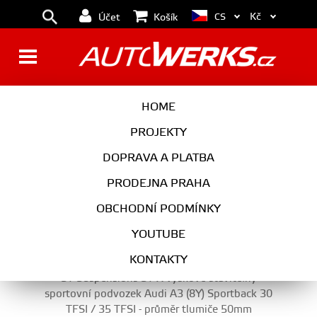
Kč
CS
Účet
Košík
PODVOZEK
HOME
PROJEKTY
DOPRAVA A PLATBA
PODVOZEK
PRODEJNA PRAHA
VYBERTE KATEGORII
OBCHODNÍ PODMÍNKY
YOUTUBE
KONTAKTY
ST Suspensions ST X výškově stavitelný
sportovní podvozek Audi A3 (8Y) Sportback 30
TFSI / 35 TFSI - průměr tlumiče 50mm