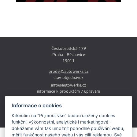
Českobrodská 179
Praha - Běchovice
19011
prodej@autowerks.cz
stav objednávek
info@autowerks.cz
informace k produktům / úpravám
+420 721 121 000
Informace o cookies
Po-Čt: 9:00-12:00 a 13:00-17:00
Kliknutím na "Přijmout vše" budou uloženy cookies
Pá: 9:00-12:00 a 13:00-16:00
funkční, výkonnostní, analytické i marketingové -
dokážeme vám tak umožnit pohodlné používání webu,
měřit funkčnost našeho webu i vás cílit reklamou. Své