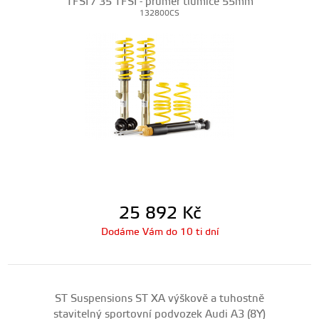
TFSI / 35 TFSI - průměr tlumiče 55mm
132800CS
25 892
Kč
Dodáme Vám do 10 ti dní
ST Suspensions ST XA výškově a tuhostně
stavitelný sportovní podvozek Audi A3 (8Y)