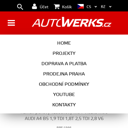
Kč
CS
Účet
Košík
SPORTOVNÍ FILTRY A SÁNÍ
HOME
PROJEKTY
DOPRAVA A PLATBA
MOTOR
PRODEJNA PRAHA
SPORTOVNÍ FILTRY A SÁNÍ
OBCHODNÍ PODMÍNKY
YOUTUBE
KONTAKTY
Ramair pěnový vzduchový filtr / vložka filtru
AUDI A4 B5 1,9 TDI 1,8T 2,5 TDI 2,8 V6