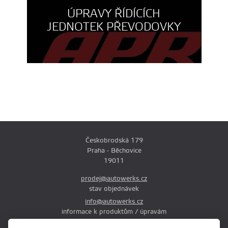
ÚPRAVY ŘÍDÍCÍCH
JEDNOTEK PŘEVODOVKY
Českobrodská 179
Praha - Běchovice
19011
prodej@autowerks.cz
stav objednávek
info@autowerks.cz
informace k produktům / úpravám
+420 721 121 000