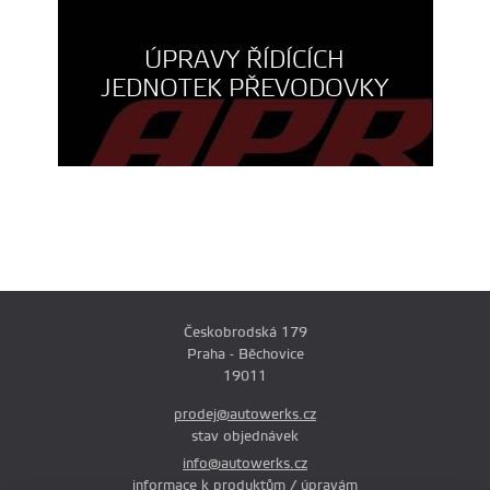
ÚPRAVY ŘÍDÍCÍCH
JEDNOTEK PŘEVODOVKY
Českobrodská 179
Praha - Běchovice
19011
prodej@autowerks.cz
stav objednávek
info@autowerks.cz
informace k produktům / úpravám