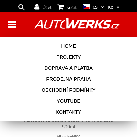
Kč
CS
Účet
Košík
VŮNĚ DO AUTA
HOME
PROJEKTY
DOPRAVA A PLATBA
AUTOKOSMETIKA
PRODEJNA PRAHA
VŮNĚ DO AUTA
OBCHODNÍ PODMÍNKY
YOUTUBE
KONTAKTY
Autobrite Rhubarb&Custard vůně do auta
500ml