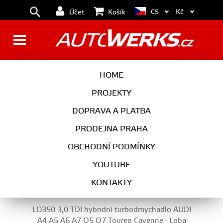
Kč
CS
Účet
Košík
TURBODMYCHADLA A
HOME
TURBOKITY
PROJEKTY
DOPRAVA A PLATBA
PRODEJNA PRAHA
MOTOR
OBCHODNÍ PODMÍNKY
TURBODMYCHADLA A TURBOKITY
YOUTUBE
KONTAKTY
LO350 3,0 TDI hybridní turbodmychadlo AUDI
A4 A5 A6 A7 Q5 Q7 Toureg Cayenne - Loba