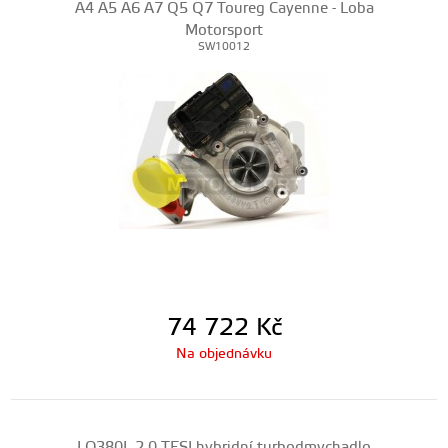
A4 A5 A6 A7 Q5 Q7 Toureg Cayenne - Loba
Motorsport
SW10012
74 722
Kč
Na objednávku
LO380L 2,0 TFSI hybridní turbodmychadlo