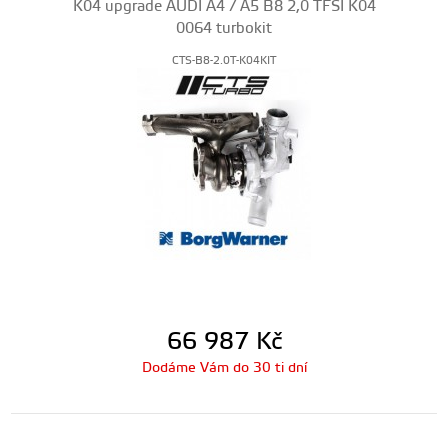
K04 upgrade AUDI A4 / A5 B8 2,0 TFSI K04
0064 turbokit
CTS-B8-2.0T-K04KIT
66 987
Kč
Dodáme Vám do 30 ti dní