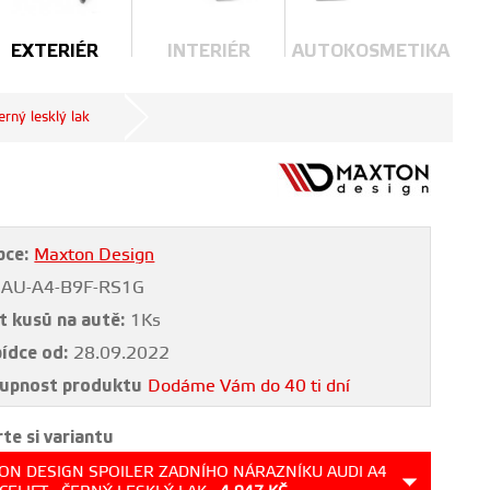
EXTERIÉR
INTERIÉR
AUTOKOSMETIKA
rný lesklý lak
bce:
Maxton Design
AU-A4-B9F-RS1G
t kusů na autě:
1Ks
bídce od:
28.09.2022
upnost produktu
Dodáme Vám do 40 ti dní
te si variantu
ON DESIGN SPOILER ZADNÍHO NÁRAZNÍKU AUDI A4