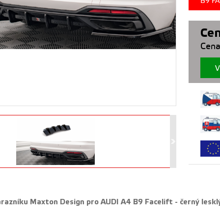
B9 FA
Cen
Cena
V
árazníku
Maxton Design pro AUDI A4 B9 Facelift - černý lesklý