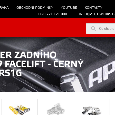
RAHA
OBCHODNÍ PODMÍNKY
YOUTUBE
KONTAKTY
+420 721 121 000
INFO@AUTOWERKS.C
LER ZADNÍHO
 FACELIFT - ČERNÝ
-RS1G