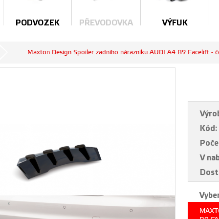
PODVOZEK
PŘEVODOVKA
VÝFUK
Maxton Design Spoiler zadního nárazníku AUDI A4 B9 Facelift - če
Výro
Kód:
Poče
V na
Dost
Vyber
MAXT