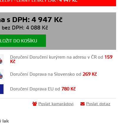
CELIFT - ČERNÝ LESKLÝ LAK -
4 947
KČ
a s DPH:
4 947
Kč
 bez DPH:
4 088
Kč
LOŽIT DO KOŠÍKU
Doručení Doručení kurýrem na adresu v ČR od
159
Kč
Doručení Doprava na Slovensko od
269
Kč
Doručení Doprava EU od
780
Kč
Poslat kamarádovi
Poslat dotaz
 lak