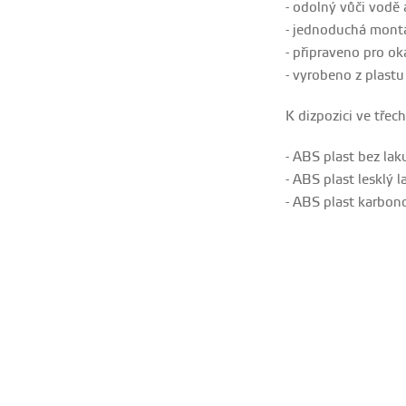
- odolný vůči vodě
- jednoduchá montá
- připraveno pro o
- vyrobeno z plastu 
K dizpozici ve tře
- ABS plast bez lak
- ABS plast lesklý l
- ABS plast karbon