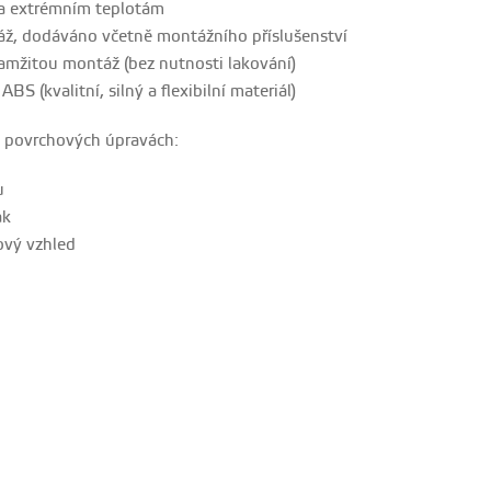
 a extrémním teplotám
ž, dodáváno včetně montážního příslušenství
kamžitou montáž (bez nutnosti lakování)
ABS (kvalitní, silný a flexibilní materiál)
ch povrchových úpravách:
u
ak
ový vzhled