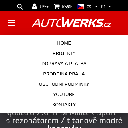
Kč
CS
Účet
Košík
BRZDY
KOLA
HOME
MOTOR
PODVOZEK
PROJEKTY
DOPRAVA A PLATBA
PŘEVODOVKA
VÝFUK
PRODEJNA PRAHA
EXTERIÉR
INTERIÉR
OBCHODNÍ PODMÍNKY
AUTOKOSMETIKA
YOUTUBE
Catback výfuk AUDI A4 B9
KONTAKTY
quattro 2.0 TFSI Milltek Sport -
s rezonátorem / titanově modré