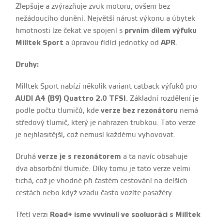
Zlepšuje a zvýrazňuje zvuk motoru, ovšem bez
nežádoucího dunění. Největší nárust výkonu a úbytek
hmotnosti lze čekat ve spojení s
prvním dílem výfuku
Milltek Sport
a úpravou řídící jednotky od
APR
.
Druhy:
Milltek Sport nabízí několik variant catback výfuků pro
AUDI A4 (B9) Quattro 2.0 TFSI
. Základní rozdělení je
podle počtu tlumičů, kde
verze bez rezonátoru
nemá
středový tlumič, který je nahrazen trubkou. Tato verze
je nejhlasitější, což nemusí každému vyhovovat.
Druhá
verze je s rezonátorem
a ta navíc obsahuje
dva absorbční tlumiče. Díky tomu je tato verze velmi
tichá, což je vhodné při častém cestování na delších
cestách nebo když vzadu často vozíte pasažéry.
Třetí verzi
Road+
jsme vyvinuli ve spolupráci s Milltek