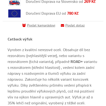
Doručení Doprava na Slovensko od
269
Kč
Doručení Doprava EU od
780
Kč
Poslat kamarádovi
Poslat dotaz
Catback výfuk
Vyroben z kvalitní nerezové oceli. Obsahuje díl bez
rezonátoru (nejhlasitější verze), nebo variantu s
rezonátorem (tichá varianta), případně
ROAD+
variantu
s rezonátorem (střední hlasitost) , vedení kolem zadní
nápravy s rozdvojením a tlumiči výfuku za zadní
nápravou. Zakončuje ho několik variant koncovek
výfuku. Díky zvětšenému průměru vedení přispívá k
lepšímu proudění výfukových plynů, což má pozitivní
vliv na výkon hlavně u upravených aut. Výfuk je až o
35% lehčí než originální, vyrobený z těžké oceli.