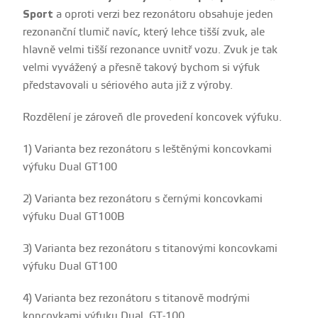
Sport
a oproti verzi bez rezonátoru obsahuje jeden
rezonanční tlumič navíc, který lehce tišší zvuk, ale
hlavně velmi tišší rezonance uvnitř vozu. Zvuk je tak
velmi vyvážený a přesně takový bychom si výfuk
představovali u sériového auta již z výroby.
Rozdělení je zároveň dle provedení koncovek výfuku.
1) Varianta bez rezonátoru s leštěnými koncovkami
výfuku Dual GT100
2) Varianta bez rezonátoru s černými koncovkami
výfuku Dual GT100B
3) Varianta bez rezonátoru s titanovými koncovkami
výfuku Dual GT100
4) Varianta bez rezonátoru s titanově modrými
koncovkami výfuku Dual GT-100