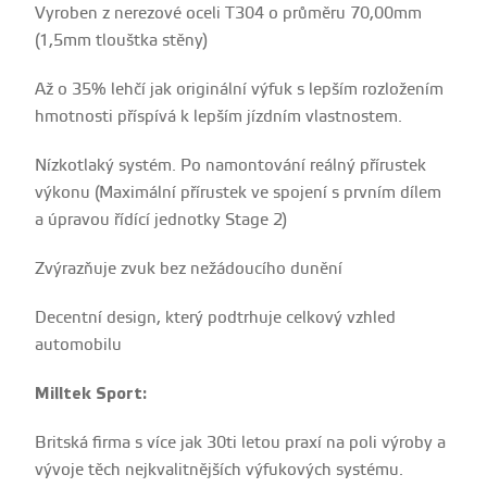
Vyroben z nerezové oceli T304 o průměru 70,00mm
(1,5mm tlouštka stěny)
Až o 35% lehčí jak originální výfuk s lepším rozložením
hmotnosti příspívá k lepším jízdním vlastnostem.
Nízkotlaký systém. Po namontování reálný přírustek
výkonu (Maximální přírustek ve spojení s prvním dílem
a úpravou řídící jednotky Stage 2)
Zvýrazňuje zvuk bez nežádoucího dunění
Decentní design, který podtrhuje celkový vzhled
automobilu
Milltek Sport:
Britská firma s více jak 30ti letou praxí na poli výroby a
vývoje těch nejkvalitnějších výfukových systému.