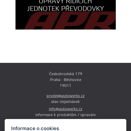
ÚPRAVY ŘÍDÍCÍCH
JEDNOTEK PŘEVODOVKY
Českobrodská 179
Praha - Běchovice
19011
prodej@autowerks.cz
stav objednávek
info@autowerks.cz
informace k produktům / úpravám
+420 721 121 000
Informace o cookies