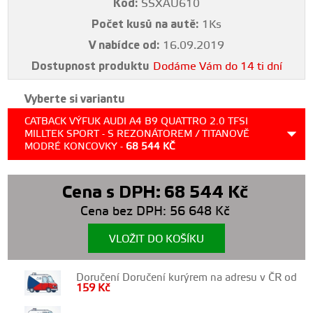
Kód:
SSXAU610
Počet kusů na autě:
1Ks
V nabídce od:
16.09.2019
Dostupnost produktu
Dodáme Vám do 14 ti dní
Vyberte si variantu
CATBACK VÝFUK AUDI A4 B9 QUATTRO 2.0 TFSI
MILLTEK SPORT - S REZONÁTOREM / TITANOVĚ
MODRÉ KONCOVKY -
68 544
KČ
Cena s DPH:
68 544
Kč
Cena bez DPH:
56 648
Kč
VLOŽIT DO KOŠÍKU
Doručení Doručení kurýrem na adresu v ČR od
159
Kč