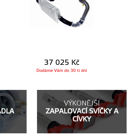
37 025
Kč
Dodáme Vám do 30 ti dní
VÝKONĚJŠÍ
ADLA
ZAPALOVACÍ SVÍČKY A
CÍVKY