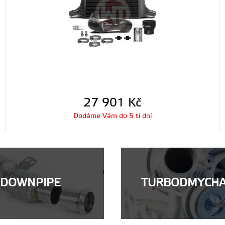
27 901
Kč
Dodáme Vám do 5 ti dní
DOWNPIPE
TURBODMYCH