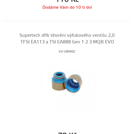
Dodáme Vám do 10 ti dní
Supertech dřík těsnění výfukového ventilu 2,0
TFSI EA113 a TSI EA888 Gen 1 2 3 MQB EVO
VS-VBM6E