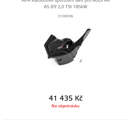
APR Karbonové sportovní sání pro AUDI A4
A5 B9 2,0 TSI 185kW
CI100036
41 435
Kč
Na objednávku