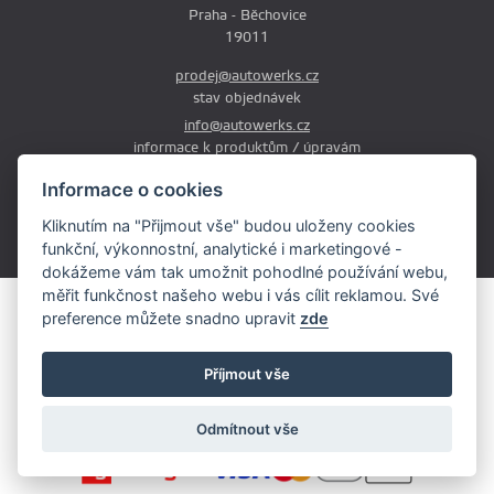
Praha - Běchovice
19011
prodej@autowerks.cz
stav objednávek
info@autowerks.cz
informace k produktům / úpravám
+420 721 121 000
Informace o cookies
Po-Čt: 9:00-12:00 a 13:00-17:00
Kliknutím na "Přijmout vše" budou uloženy cookies
Pá: 9:00-12:00 a 13:00-16:00
funkční, výkonnostní, analytické i marketingové -
dokážeme vám tak umožnit pohodlné používání webu,
měřit funkčnost našeho webu i vás cílit reklamou. Své
Obsah stránek je majetkem provozovatele. Kopírování, zveřejňování
preference můžete snadno upravit
zde
textů či fotografii je povoleno pouze s jeho souhlasem.
Copyright © 2026 AutoWerks.cz
Příjmout vše
Všechna práva vyhrazena
Cookie
Odmítnout vše