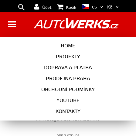
Kč
CS
Účet
Košík
MOTOR
HOME
PROJEKTY
DOPRAVA A PLATBA
MOTOR
PRODEJNA PRAHA
VYBERTE KATEGORII
OBCHODNÍ PODMÍNKY
YOUTUBE
KONTAKTY
APR Stage 1 3,0 TDI AUDI VW