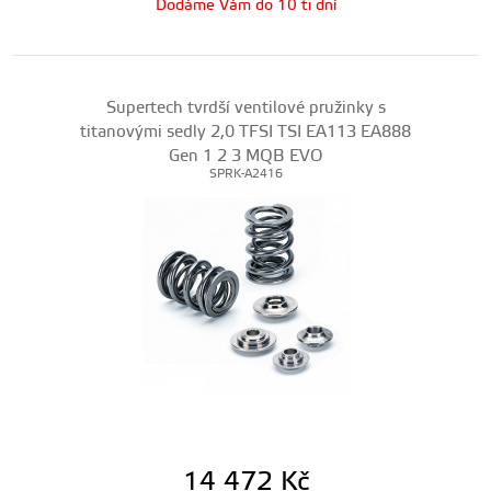
Dodáme Vám do 10 ti dní
Supertech tvrdší ventilové pružinky s
titanovými sedly 2,0 TFSI TSI EA113 EA888
Gen 1 2 3 MQB EVO
SPRK-A2416
14 472
Kč