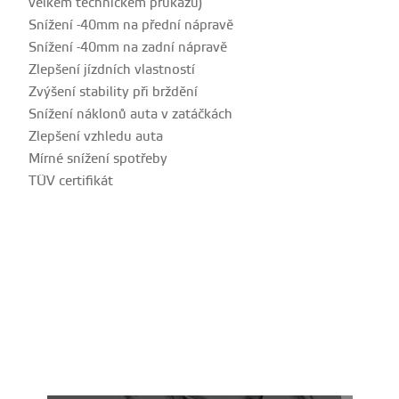
velkém technickém průkazu)
Snížení -40mm na přední nápravě
Snížení -40mm na zadní nápravě
Zlepšení jízdních vlastností
Zvýšení stability při brždění
Snížení náklonů auta v zatáčkách
Zlepšení vzhledu auta
Mírné snížení spotřeby
TÜV certifikát