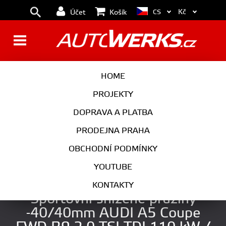
Kč
CS
Účet
Košík
BRZDY
KOLA
HOME
MOTOR
PODVOZEK
PROJEKTY
DOPRAVA A PLATBA
PŘEVODOVKA
VÝFUK
PRODEJNA PRAHA
EXTERIÉR
INTERIÉR
OBCHODNÍ PODMÍNKY
AUTOKOSMETIKA
YOUTUBE
ST Suspensions by KW
KONTAKTY
Sportovní snížené pružiny
-40/40mm AUDI A5 Coupe