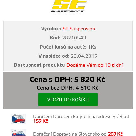
Výrobce:
ST Suspension
Kód:
28210543
Počet kusů na autě:
1Ks
V nabídce od:
23.04.2019
Dostupnost produktu
Dodáme Vám do 10 ti dní
Cena s DPH:
5 820
Kč
Cena bez DPH:
4 810
Kč
VLOŽIT DO KOŠÍKU
Doručení Doručení kurýrem na adresu v ČR od
159
Kč
Doručení Doprava na Slovensko od
269
Kč