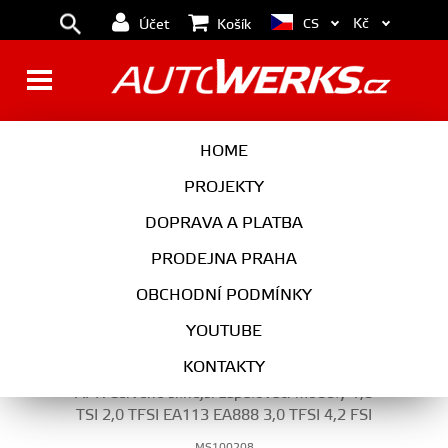
Kč
CS
Účet
Košík
HLAVA VÁLCŮ
HOME
PROJEKTY
DOPRAVA A PLATBA
MOTOR
PRODEJNA PRAHA
HLAVA VÁLCŮ
OBCHODNÍ PODMÍNKY
YOUTUBE
KONTAKTY
APR Červené silnější zapalovací moduly 1,8
TSI 2,0 TFSI EA113 EA888 3,0 TFSI 4,2 FSI