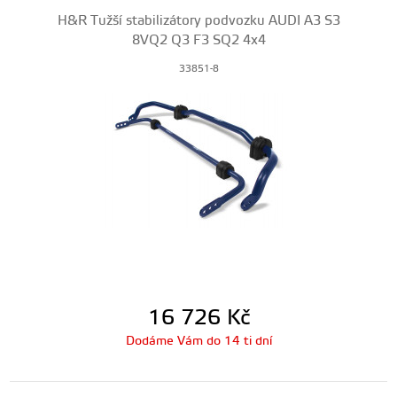
H&R Tužší stabilizátory podvozku AUDI A3 S3
8VQ2 Q3 F3 SQ2 4x4
33851-8
16 726
Kč
Dodáme Vám do 14 ti dní