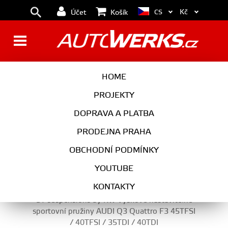
Kč
CS
Účet
Košík
PODVOZEK
HOME
PROJEKTY
DOPRAVA A PLATBA
PODVOZEK
PRODEJNA PRAHA
VYBERTE KATEGORII
OBCHODNÍ PODMÍNKY
YOUTUBE
KONTAKTY
ST suspensions by KW Výškově nastavitelné
sportovní pružiny AUDI Q3 Quattro F3 45TFSI
/ 40TFSI / 35TDI / 40TDI