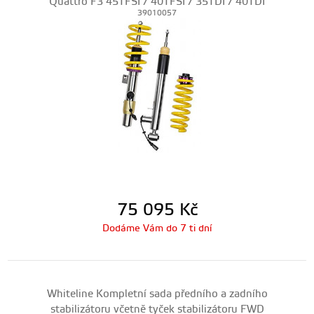
Quattro F3 45TFSI / 40TFSI / 35TDI / 40TDI
39010057
75 095
Kč
Dodáme Vám do 7 ti dní
Whiteline Kompletní sada předního a zadního
stabilizátoru včetně tyček stabilizátoru FWD