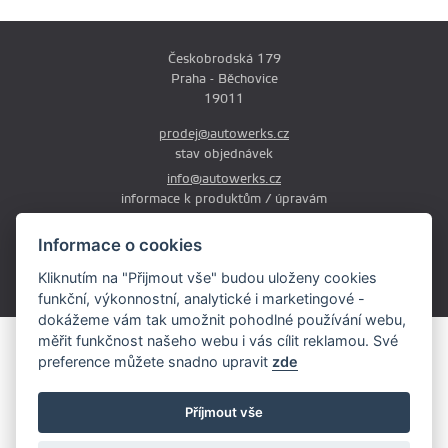
Českobrodská 179
Praha - Běchovice
19011
prodej@autowerks.cz
stav objednávek
info@autowerks.cz
informace k produktům / úpravám
+420 721 121 000
Informace o cookies
Po-Čt: 9:00-12:00 a 13:00-17:00
Kliknutím na "Přijmout vše" budou uloženy cookies
Pá: 9:00-12:00 a 13:00-16:00
funkční, výkonnostní, analytické i marketingové -
dokážeme vám tak umožnit pohodlné používání webu,
měřit funkčnost našeho webu i vás cílit reklamou. Své
Obsah stránek je majetkem provozovatele. Kopírování, zveřejňování
preference můžete snadno upravit
zde
textů či fotografii je povoleno pouze s jeho souhlasem.
Copyright © 2026 AutoWerks.cz
Příjmout vše
Všechna práva vyhrazena
Cookie