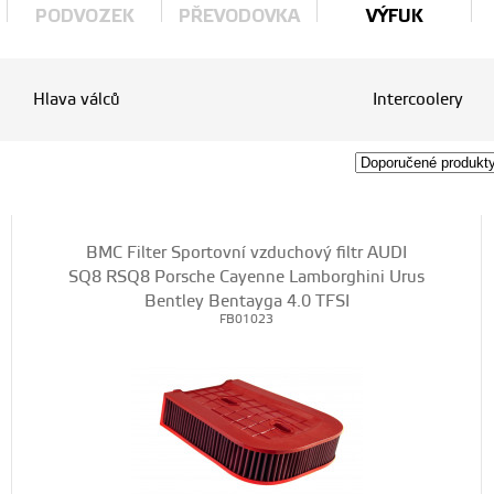
PODVOZEK
PŘEVODOVKA
VÝFUK
Hlava válců
Intercoolery
BMC Filter Sportovní vzduchový filtr AUDI
SQ8 RSQ8 Porsche Cayenne Lamborghini Urus
Bentley Bentayga 4.0 TFSI
FB01023