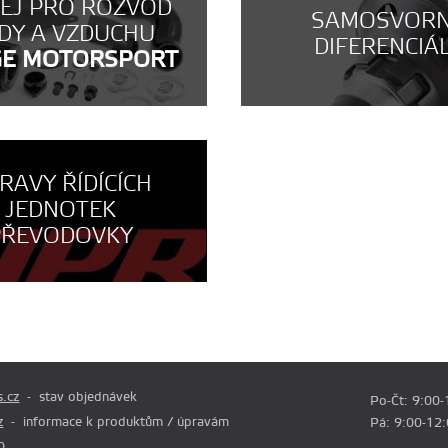
NEJ PRO ROZVOD
SAMOSVOR
DY A VZDUCHU
DIFERENCIÁ
GE MOTORSPORT
RAVY ŘÍDÍCÍCH
JEDNOTEK
PŘEVODOVKY
.cz
stav objednávek
Po-Čt: 9:00-
z
informace k produktům / úpravám
Pá: 9:00-12
0