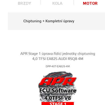
BRZDY
KOLA
MOTOR
Chiptuning + Kompletní úpravy
APR Stage 1 úprava řídící jednotky chiptuning
4,0 TFSI EA825 AUDI RSQ8 4M
DPP-40T-EA825-4M