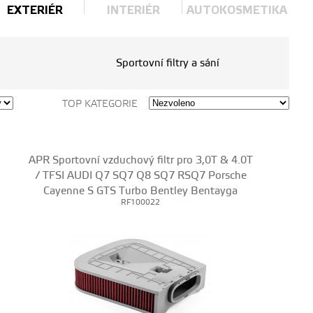
EXTERIÉR
INTERIÉR
AUTOKOSMETIKA
Sportovní filtry a sání
TOP KATEGORIE
APR Sportovní vzduchový filtr pro 3,0T & 4.0T
/ TFSI AUDI Q7 SQ7 Q8 SQ7 RSQ7 Porsche
Cayenne S GTS Turbo Bentley Bentayga
RF100022