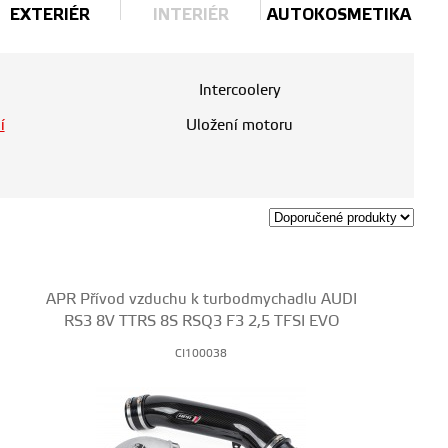
EXTERIÉR
INTERIÉR
AUTOKOSMETIKA
Intercoolery
í
Uložení motoru
APR Přívod vzduchu k turbodmychadlu AUDI
RS3 8V TTRS 8S RSQ3 F3 2,5 TFSI EVO
CI100038