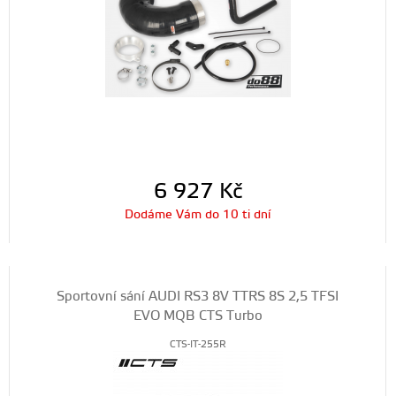
6 927
Kč
Dodáme Vám do 10 ti dní
Sportovní sání AUDI RS3 8V TTRS 8S 2,5 TFSI
EVO MQB CTS Turbo
CTS-IT-255R