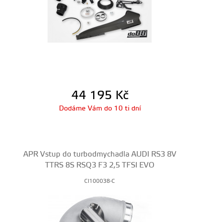
44 195
Kč
Dodáme Vám do 10 ti dní
APR Vstup do turbodmychadla AUDI RS3 8V
TTRS 8S RSQ3 F3 2,5 TFSI EVO
CI100038-C