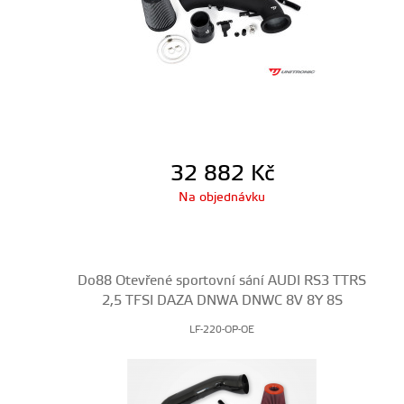
32 882
Kč
Na objednávku
Do88 Otevřené sportovní sání AUDI RS3 TTRS
2,5 TFSI DAZA DNWA DNWC 8V 8Y 8S
LF-220-OP-OE