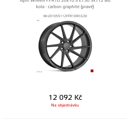
Ispiri Wheels FFR1D 20x10.5 ET30 5x112 alu
kola - carbon graphite (pravé)
IW-201055112FFR1DRCG30
12 092
Kč
Na objednávku