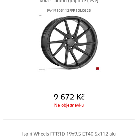
kola - carbon graphite (levé)
IW-19105112FFR1DLCG25
9 672
Kč
Na objednávku
Ispiri Wheels FFR1D 19x9.5 ET40 5x112 alu