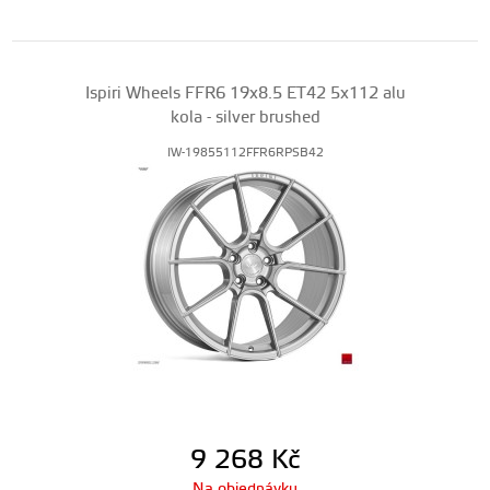
Ispiri Wheels FFR6 19x8.5 ET42 5x112 alu
kola - silver brushed
IW-19855112FFR6RPSB42
9 268
Kč
Na objednávku