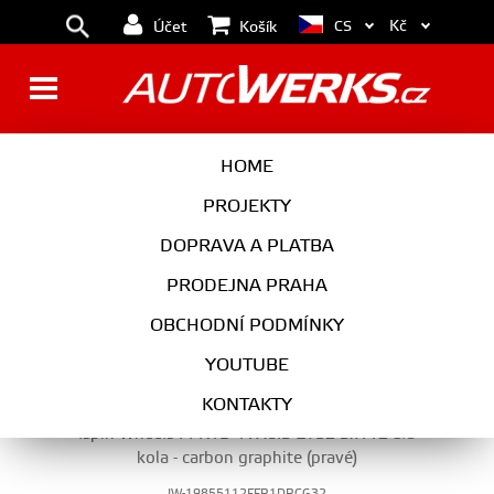
Kč
CS
Účet
Košík
19"
HOME
PROJEKTY
DOPRAVA A PLATBA
KOLA
PRODEJNA PRAHA
19"
OBCHODNÍ PODMÍNKY
YOUTUBE
KONTAKTY
Ispiri Wheels FFR1D 19X8.5 ET32 5x112 alu
kola - carbon graphite (pravé)