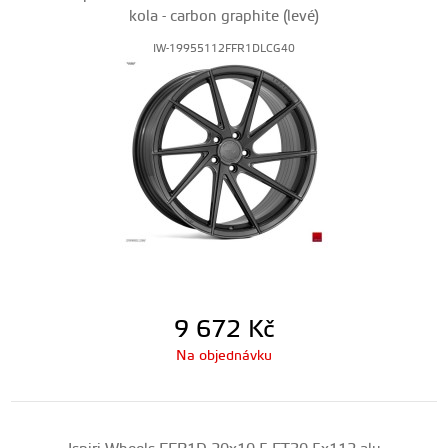
kola - carbon graphite (levé)
IW-19955112FFR1DLCG40
9 672
Kč
Na objednávku