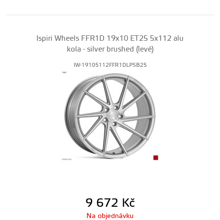
Ispiri Wheels FFR1D 19x10 ET25 5x112 alu
kola - silver brushed (levé)
IW-19105112FFR1DLPSB25
9 672
Kč
Na objednávku