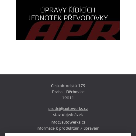
ÚPRAVY ŘÍDÍCÍCH
JEDNOTEK PŘEVODOVKY
Českobrodská 179
Praha - Běchovice
19011
prodej@autowerks.cz
stav objednávek
info@autowerks.cz
informace k produktům / úpravám