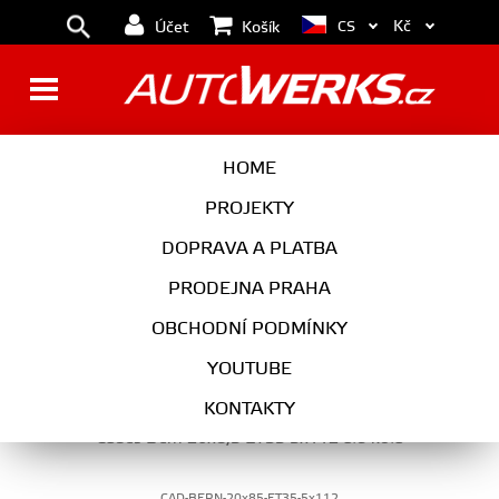
Kč
CS
Účet
Košík
KOLA
HOME
PROJEKTY
DOPRAVA A PLATBA
KOLA
PRODEJNA PRAHA
VYBERTE KATEGORII
OBCHODNÍ PODMÍNKY
YOUTUBE
KONTAKTY
Cades Bern 20x8,5 ET35 5x112 alu kola