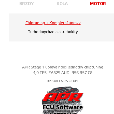
BRZDY
KOLA
MOTOR
Chiptuning + Kompletní úpravy
Turbodmychadla a turbokity
APR Stage 1 úprava řídící jednotky chiptuning
4,0 TFSI EA825 AUDI RS6 RS7 C8
DPP-40T-EA825-C8-OPF