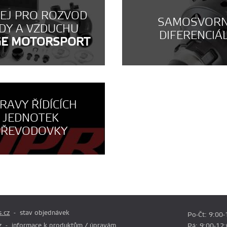
NEJ PRO ROZVOD
SAMOSVOR
DY A VZDUCHU
DIFERENCIÁ
GE MOTORSPORT
RAVY ŘÍDÍCÍCH
JEDNOTEK
PŘEVODOVKY
.cz
stav objednávek
Po-Čt: 9:00-
z
informace k produktům / úpravám
Pá: 9:00-12