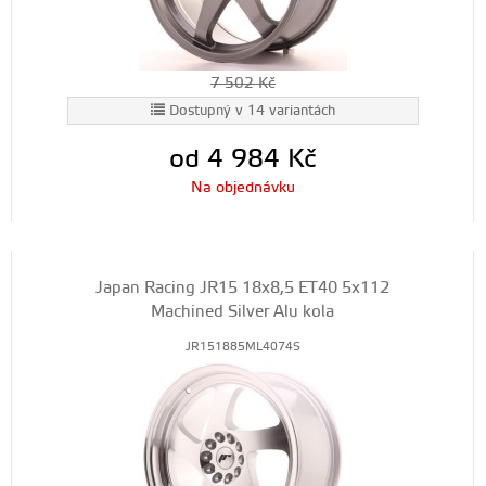
7 502
Kč
Dostupný v 14 variantách
od 4 984
Kč
Na objednávku
Japan Racing JR15 18x8,5 ET40 5x112
Machined Silver Alu kola
JR151885ML4074S