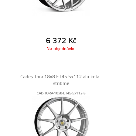
6 372
Kč
Na objednávku
Cades Tora 18x8 ET45 5x112 alu kola -
stříbrné
CAD-TORA-18x8-ET45-5x112-S