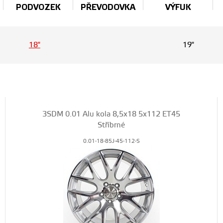
PODVOZEK
PŘEVODOVKA
VÝFUK
18"
19"
3SDM 0.01 Alu kola 8,5x18 5x112 ET45
Stříbrné
0.01-18-85J-45-112-S