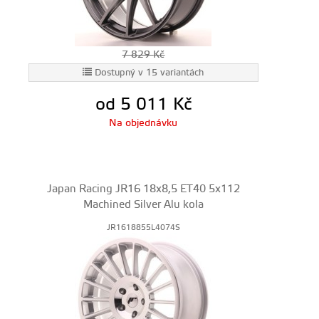
7 829
Kč
Dostupný v 15 variantách
od 5 011
Kč
Na objednávku
Japan Racing JR16 18x8,5 ET40 5x112
Machined Silver Alu kola
JR1618855L4074S