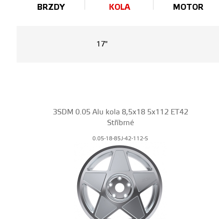
BRZDY
KOLA
MOTOR
17"
3SDM 0.05 Alu kola 8,5x18 5x112 ET42
Stříbrné
0.05-18-85J-42-112-S