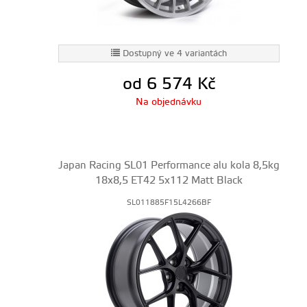
Dostupný ve 4 variantách
od 6 574
Kč
Na objednávku
Japan Racing SL01 Performance alu kola 8,5kg
18x8,5 ET42 5x112 Matt Black
SL011885F15L4266BF