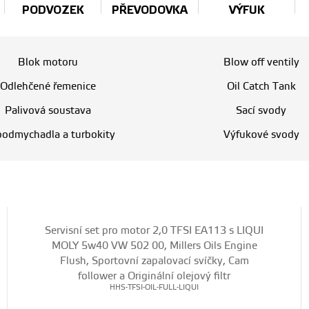
PODVOZEK
PŘEVODOVKA
VÝFUK
Blok motoru
Blow off ventily
Odlehčené řemenice
Oil Catch Tank
Palivová soustava
Sací svody
bodmychadla a turbokity
Výfukové svody
Servisní set pro motor 2,0 TFSI EA113 s LIQUI
MOLY 5w40 VW 502 00, Millers Oils Engine
Flush, Sportovní zapalovací svíčky, Cam
follower a Originální olejový filtr
HHS-TFSI-OIL-FULL-LIQUI