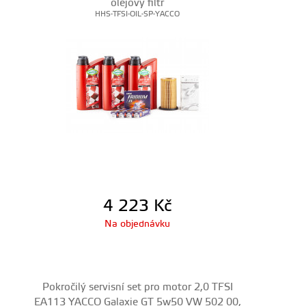
olejový filtr
HHS-TFSI-OIL-SP-YACCO
4 223
Kč
Na objednávku
Pokročilý servisní set pro motor 2,0 TFSI
EA113 YACCO Galaxie GT 5w50 VW 502 00,