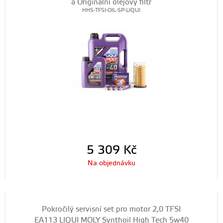
a Originální olejový filtr
HHS-TFSI-OIL-SP-LIQUI
5 309
Kč
Na objednávku
Pokročilý servisní set pro motor 2,0 TFSI
EA113 LIQUI MOLY Synthoil High Tech 5w40