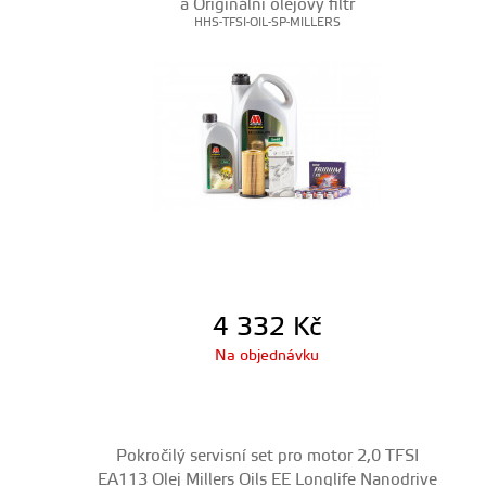
a Originální olejový filtr
HHS-TFSI-OIL-SP-MILLERS
4 332
Kč
Na objednávku
Pokročilý servisní set pro motor 2,0 TFSI
EA113 Olej Millers Oils EE Longlife Nanodrive