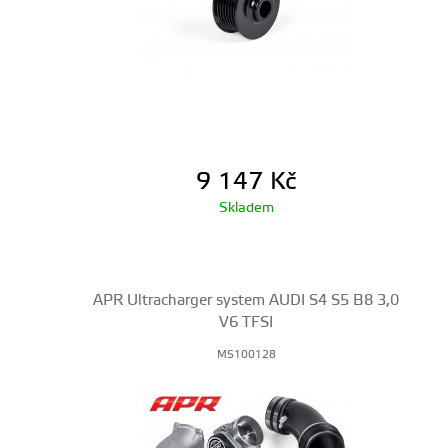
9 147
Kč
Skladem
APR Ultracharger system AUDI S4 S5 B8 3,0
V6 TFSI
MS100128