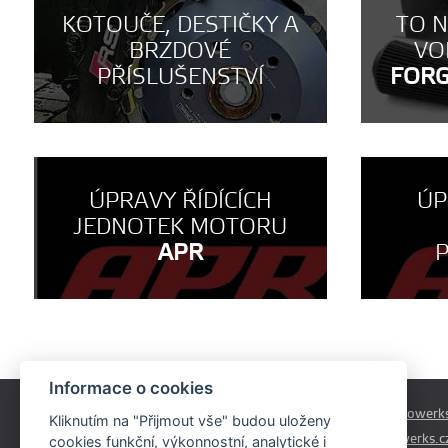
KOTOUČE, DESTIČKY A
TO 
BRZDOVÉ
VO
PŘÍSLUŠENSTVÍ
FOR
ÚPRAVY ŘÍDÍCÍCH
ÚP
JEDNOTEK MOTORU
APR
Informace o cookies
Českobrodská 179
prodej@autowerks
Kliknutím na "Přijmout vše" budou uloženy
Praha - Běchovice
info@autowerks.c
cookies funkční, výkonnostní, analytické i
19011