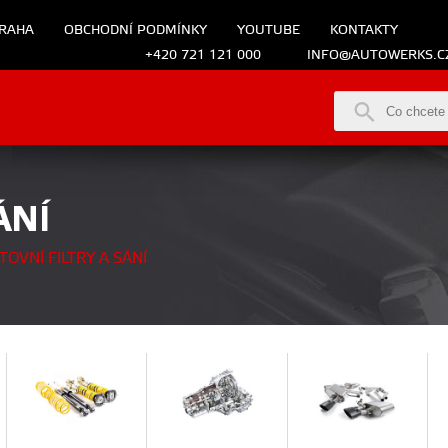
RAHA
OBCHODNÍ PODMÍNKY
YOUTUBE
KONTAKTY
+420 721 121 000
INFO@AUTOWERKS.C
ÁNÍ
OVNÍ FILTRY A SÁNÍ