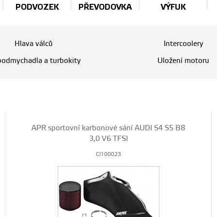
PODVOZEK
PŘEVODOVKA
VÝFUK
Hlava válců
Intercoolery
bodmychadla a turbokity
Uložení motoru
APR sportovní karbonové sání AUDI S4 S5 B8
3,0 V6 TFSI
CI100023