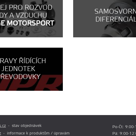
NEJ PRO ROZVOD
SAMOSVOR
DY A VZDUCHU
DIFERENCIÁ
GE MOTORSPORT
RAVY ŘÍDÍCÍCH
JEDNOTEK
PŘEVODOVKY
.cz
stav objednávek
Po-Čt: 9:00-
z
informace k produktům / úpravám
Pá: 9:00-12