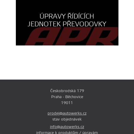
ÚPRAVY ŘÍDÍCÍCH
JEDNOTEK PŘEVODOVKY
Českobrodská 179
Praha - Běchovice
19011
prodej@autowerks.cz
stav objednávek
info@autowerks.cz
informace k produktům / úpravám