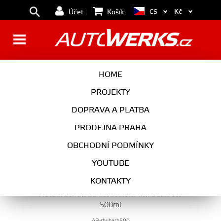
Kč
CS
Účet
Košík
VŮNĚ DO AUTA
HOME
PROJEKTY
DOPRAVA A PLATBA
AUTOKOSMETIKA
PRODEJNA PRAHA
VŮNĚ DO AUTA
OBCHODNÍ PODMÍNKY
YOUTUBE
KONTAKTY
Autobrite Rhubarb&Custard vůně do auta
500ml