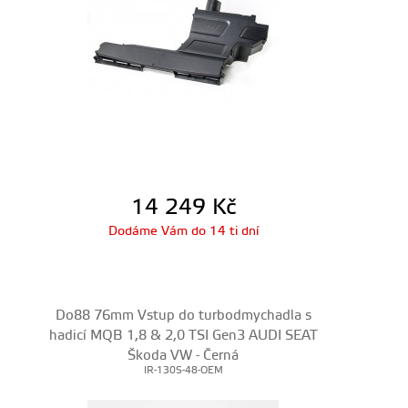
14 249
Kč
Dodáme Vám do 14 ti dní
Do88 76mm Vstup do turbodmychadla s
hadicí MQB 1,8 & 2,0 TSI Gen3 AUDI SEAT
Škoda VW - Černá
IR-130S-48-OEM