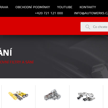
RAHA
OBCHODNÍ PODMÍNKY
YOUTUBE
KONTAKTY
+420 721 121 000
INFO@AUTOWERKS.C
ÁNÍ
VNÍ FILTRY A SÁNÍ