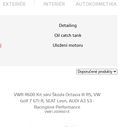
EXTERIÉR
INTERIÉR
AUTOKOSMETIKA
Detailing
Oil catch tank
í
Uložení motoru
VWR R600 Kit sání Škoda Octavia III RS, VW
Golf 7 GTI R, SEAT Leon, AUDI A3 S3 -
Racingline Performance
VWR1200R601E