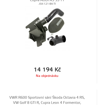
Cupra AUDI A3 S3 TT
JSK-121-BK-TI
14 194
Kč
Na objednávku
VWR R600 Sportovní sání Škoda Octavia 4 RS,
VW Golf 8 GTI R, Cupra Leon 4 Formentor,