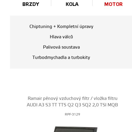
BRZDY
KOLA
MOTOR
Chiptuning + Kompletní úpravy
Hlava válců
Palivová soustava
Turbodmychadla a turbokity
Ramair pěnový vzduchový filtr / vložka filtru
AUDI A3 S3 TT TTS Q2 Q3 SQ2 2,0 TSI MQB
RPF-3129