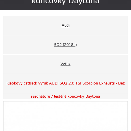
koncovky Daytona
Audi
SQ2 (2018- )
Výfuk
Klapkový catback výfuk AUDI SQ2 2,0 TSI Scorpion Exhausts - Bez
rezonátoru / leštěné koncovky Daytona