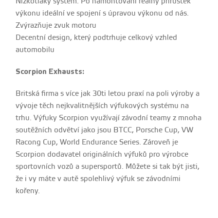
Nízkotlaký systém. Po namontování reálný přírustek
výkonu ideální ve spojení s úpravou výkonu od nás.
Zvýrazňuje zvuk motoru
Decentní design, který podtrhuje celkový vzhled
automobilu
Scorpion Exhausts:
Britská firma s více jak 30ti letou praxí na poli výroby a
vývoje těch nejkvalitnějších výfukových systému na
trhu. Výfuky Scorpion využívají závodní teamy z mnoha
soutěžních odvětví jako jsou BTCC, Porsche Cup, VW
Racong Cup, World Endurance Series. Zároveň je
Scorpion dodavatel originálních výfuků pro výrobce
sportovních vozů a supersportů. Můžete si tak být jisti,
že i vy máte v autě spolehlivý výfuk se závodními
kořeny.