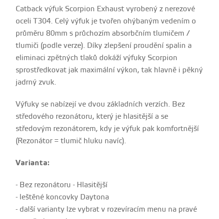
Catback výfuk Scorpion Exhaust vyrobený z nerezové
oceli T304. Celý výfuk je tvořen ohýbaným vedením o
průměru 80mm s průchozím absorbčním tlumičem /
tlumiči (podle verze). Díky zlepšení proudění spalin a
eliminaci zpětných tlaků dokáží výfuky Scorpion
sprostředkovat jak maximální výkon, tak hlavně i pěkný
jadrný zvuk.
Výfuky se nabízejí ve dvou základních verzích. Bez
středového rezonátoru, který je hlasitější a se
středovým rezonátorem, kdy je výfuk pak komfortnější
(Rezonátor = tlumič hluku navíc).
Varianta:
- Bez rezonátoru - Hlasitější
- leštěné koncovky Daytona
- další varianty lze vybrat v rozevíracím menu na pravé