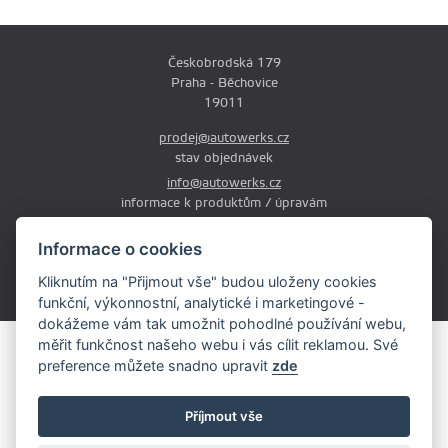
Českobrodská 179
Praha - Běchovice
19011
prodej@autowerks.cz
stav objednávek
info@autowerks.cz
informace k produktům / úpravám
+420 721 121 000
Informace o cookies
Po-Čt: 9:00-12:00 a 13:00-17:00
Kliknutím na "Přijmout vše" budou uloženy cookies
Pá: 9:00-12:00 a 13:00-16:00
funkční, výkonnostní, analytické i marketingové -
dokážeme vám tak umožnit pohodlné používání webu,
měřit funkčnost našeho webu i vás cílit reklamou. Své
Obsah stránek je majetkem provozovatele. Kopírování, zveřejňování
preference můžete snadno upravit
zde
textů či fotografii je povoleno pouze s jeho souhlasem.
Copyright © 2026 AutoWerks.cz
Příjmout vše
Všechna práva vyhrazena
Cookie