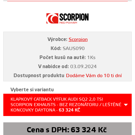
Výrobce:
Scorpion
Kód:
SAUS090
Počet kusů na autě:
1Ks
V nabídce od:
03.09.2024
Dostupnost produktu
Dodáme Vám do 10 ti dní
Vyberte si variantu
KLAPKOVÝ CATBACK VÝFUK AUDI SQ2 2,0 TSI
SCORPION EXHAUSTS - BEZ REZONÁTORU / LEŠTĚNÉ
KONCOVKY DAYTONA -
63 324
KČ
Cena s DPH:
63 324
Kč