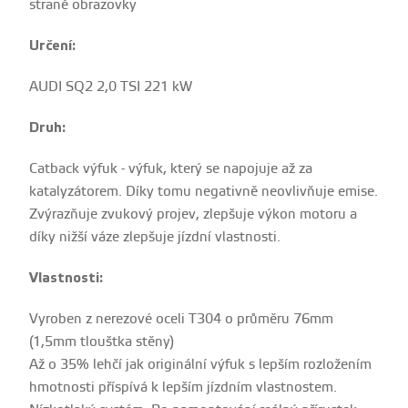
straně obrazovky
Určení:
AUDI SQ2 2,0 TSI 221 kW
Druh:
Catback výfuk - výfuk, který se napojuje až za
katalyzátorem. Díky tomu negativně neovlivňuje emise.
Zvýrazňuje zvukový projev, zlepšuje výkon motoru a
díky nižší váze zlepšuje jízdní vlastnosti.
Vlastnosti:
Vyroben z nerezové oceli T304 o průměru 76mm
(1,5mm tlouštka stěny)
Až o 35% lehčí jak originální výfuk s lepším rozložením
hmotnosti příspívá k lepším jízdním vlastnostem.