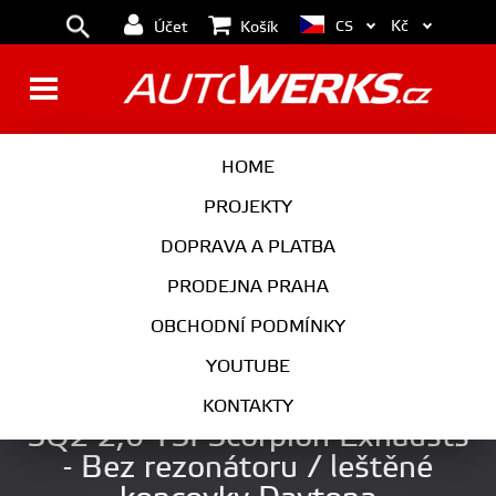
Kč
CS
Účet
Košík
BRZDY
KOLA
HOME
MOTOR
PODVOZEK
PROJEKTY
DOPRAVA A PLATBA
PŘEVODOVKA
VÝFUK
PRODEJNA PRAHA
EXTERIÉR
INTERIÉR
OBCHODNÍ PODMÍNKY
AUTOKOSMETIKA
YOUTUBE
Klapkový catback výfuk AUDI
KONTAKTY
SQ2 2,0 TSI Scorpion Exhausts
- Bez rezonátoru / leštěné