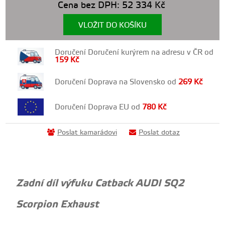
Cena bez DPH:
52 334
Kč
VLOŽIT DO KOŠÍKU
Doručení Doručení kurýrem na adresu v ČR od
159
Kč
Doručení Doprava na Slovensko od
269
Kč
Doručení Doprava EU od
780
Kč
Poslat kamarádovi
Poslat dotaz
Zadní díl výfuku Catback AUDI SQ2
Scorpion Exhaust