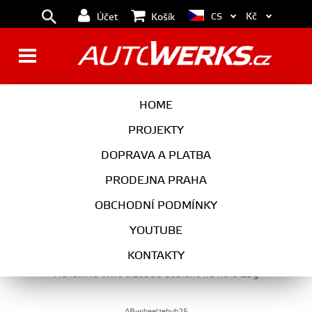
Kč
CS
Účet
Košík
VOSKY, SEALANTY
HOME
PROJEKTY
DOPRAVA A PLATBA
AUTOKOSMETIKA
PRODEJNA PRAHA
VOSKY, SEALANTY
OBCHODNÍ PODMÍNKY
YOUTUBE
KONTAKTY
Hellshine Whe'elzebub sealant na kola 25g