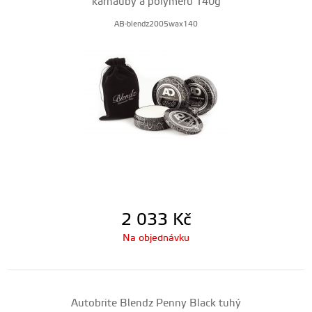
karnauby a polymerů 140g
AB-blendz2005wax140
2 033
Kč
Na objednávku
Autobrite Blendz Penny Black tuhý