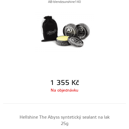
AB-blendzsunshine140
1 355
Kč
Na objednávku
Hellshine The Abyss syntetický sealant na lak
25g