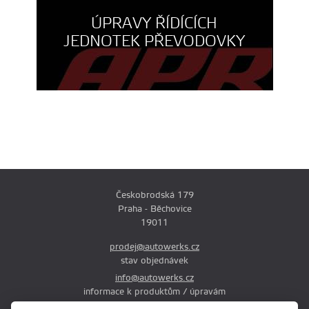
ÚPRAVY ŘÍDÍCÍCH
JEDNOTEK PŘEVODOVKY
Českobrodská 179
Praha - Běchovice
19011
prodej@autowerks.cz
stav objednávek
info@autowerks.cz
informace k produktům / úpravám