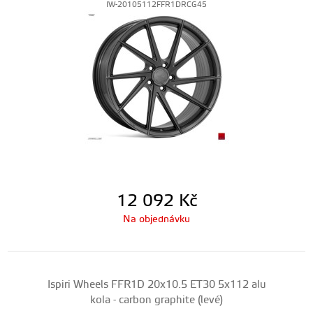
IW-20105112FFR1DRCG45
12 092
Kč
Na objednávku
Ispiri Wheels FFR1D 20x10.5 ET30 5x112 alu
kola - carbon graphite (levé)