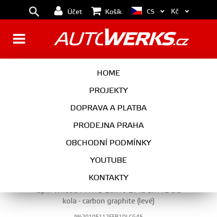
Kč
CS
Účet
Košík
20"
HOME
PROJEKTY
DOPRAVA A PLATBA
KOLA
PRODEJNA PRAHA
20"
OBCHODNÍ PODMÍNKY
YOUTUBE
KONTAKTY
Ispiri Wheels FFR1D 20x10 ET45 5x112 alu
kola - carbon graphite (levé)