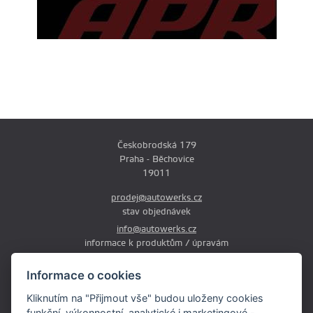
Českobrodská 179
Praha - Běchovice
19011
prodej@autowerks.cz
stav objednávek
info@autowerks.cz
informace k produktům / úpravám
+420 721 121 000
Informace o cookies
Po-Čt: 9:00-12:00 a 13:00-17:00
Kliknutím na "Přijmout vše" budou uloženy cookies
Pá: 9:00-12:00 a 13:00-16:00
funkční, výkonnostní, analytické i marketingové -