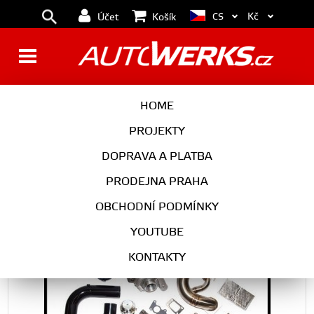
Kč
CS
Účet
Košík
CTS 1.8T Big turbokit - Garrett
HOME
GT3071r
PROJEKTY
DOPRAVA A PLATBA
PRODEJNA PRAHA
CTS 1.8T Big turbokit - Garrett GT3071r
OBCHODNÍ PODMÍNKY
YOUTUBE
KONTAKTY