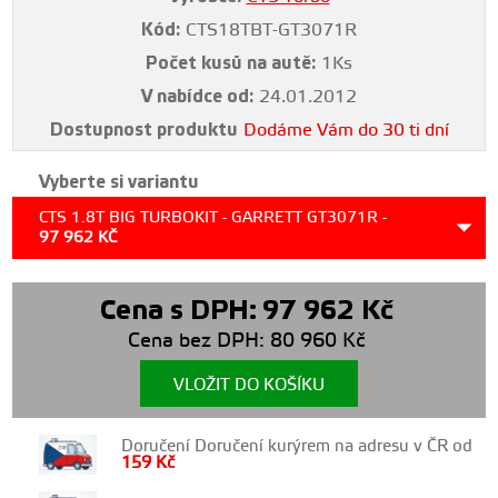
Kód:
CTS18TBT-GT3071R
Počet kusů na autě:
1Ks
V nabídce od:
24.01.2012
Dostupnost produktu
Dodáme Vám do 30 ti dní
Vyberte si variantu
CTS 1.8T BIG TURBOKIT - GARRETT GT3071R -
97 962
KČ
Cena s DPH:
97 962
Kč
Cena bez DPH:
80 960
Kč
VLOŽIT DO KOŠÍKU
Doručení Doručení kurýrem na adresu v ČR od
159
Kč