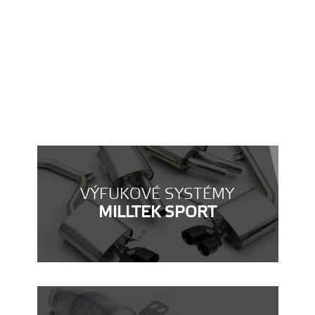
Original Video
- More videos at
TinyPic
VÝFUKOVÉ SYSTÉMY
MILLTEK SPORT