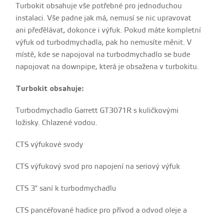
Turbokit obsahuje vše potřebné pro jednoduchou
instalaci. Vše padne jak má, nemusí se nic upravovat
ani přeďělávat, dokonce i výfuk. Pokud máte kompletní
výfuk od turbodmychadla, pak ho nemusíte měnit. V
místě, kde se napojoval na turbodmychadlo se bude
napojovat na downpipe, která je obsažena v turbokitu.
Turbokit obsahuje:
Turbodmychadlo Garrett GT3071R s kuličkovými
ložisky. Chlazené vodou.
CTS výfukové svody
CTS výfukový svod pro napojení na seriový výfuk
CTS 3" saní k turbodmychadlu
CTS pancéřované hadice pro přívod a odvod oleje a