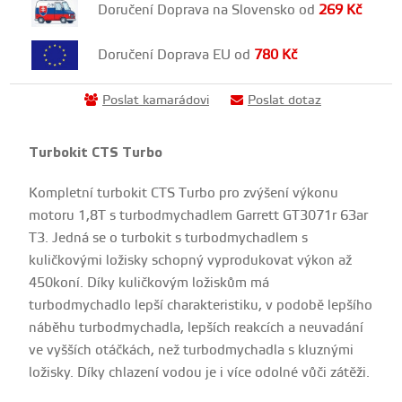
Doručení Doprava na Slovensko od
269
Kč
Doručení Doprava EU od
780
Kč
Poslat kamarádovi
Poslat dotaz
Turbokit CTS Turbo
Kompletní turbokit CTS Turbo pro zvýšení výkonu
motoru 1,8T s turbodmychadlem Garrett GT3071r 63ar
T3. Jedná se o turbokit s turbodmychadlem s
kuličkovými ložisky schopný vyprodukovat výkon až
450koní. Díky kuličkovým ložiskům má
turbodmychadlo lepší charakteristiku, v podobě lepšího
náběhu turbodmychadla, lepších reakcích a neuvadání
ve vyšších otáčkách, než turbodmychadla s kluznými
ložisky. Díky chlazení vodou je i více odolné vůči zátěži.