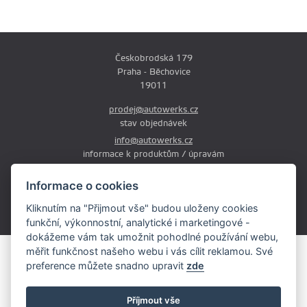
Českobrodská 179
Praha - Běchovice
19011
prodej@autowerks.cz
stav objednávek
info@autowerks.cz
informace k produktům / úpravám
+420 721 121 000
Informace o cookies
Po-Čt: 9:00-12:00 a 13:00-17:00
Kliknutím na "Přijmout vše" budou uloženy cookies
Pá: 9:00-12:00 a 13:00-16:00
funkční, výkonnostní, analytické i marketingové -
dokážeme vám tak umožnit pohodlné používání webu,
měřit funkčnost našeho webu i vás cílit reklamou. Své
Obsah stránek je majetkem provozovatele. Kopírování, zveřejňování
preference můžete snadno upravit
zde
textů či fotografii je povoleno pouze s jeho souhlasem.
Copyright © 2026 AutoWerks.cz
Příjmout vše
Všechna práva vyhrazena