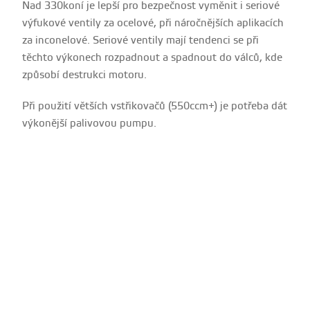
Nad 330koní je lepší pro bezpečnost vyměnit i seriové
výfukové ventily za ocelové, při náročnějších aplikacích
za inconelové. Seriové ventily mají tendenci se při
těchto výkonech rozpadnout a spadnout do válců, kde
způsobí destrukci motoru.
Při použití větších vstřikovačů (550ccm+) je potřeba dát
výkonější palivovou pumpu.