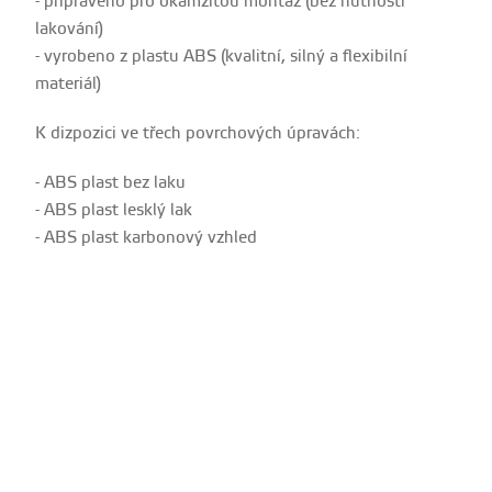
- připraveno pro okamžitou montáž (bez nutnosti
lakování)
- vyrobeno z plastu ABS (kvalitní, silný a flexibilní
materiál)
K dizpozici ve třech povrchových úpravách:
- ABS plast bez laku
- ABS plast lesklý lak
- ABS plast karbonový vzhled