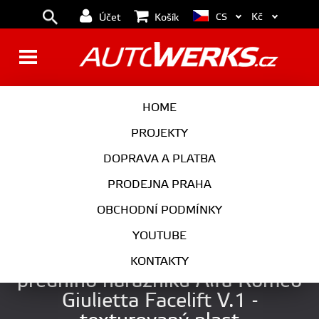
Kč
CS
Účet
Košík
BRZDY
KOLA
HOME
MOTOR
PODVOZEK
PROJEKTY
DOPRAVA A PLATBA
PŘEVODOVKA
VÝFUK
PRODEJNA PRAHA
EXTERIÉR
INTERIÉR
OBCHODNÍ PODMÍNKY
AUTOKOSMETIKA
YOUTUBE
Maxton Design Spoiler
KONTAKTY
předního nárazníku Alfa Romeo
Giulietta Facelift V.1 -