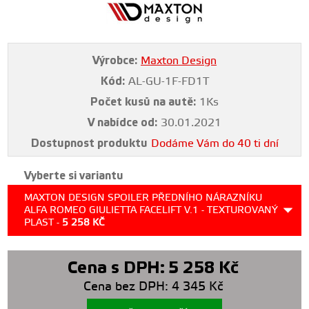
Výrobce:
Maxton Design
Kód:
AL-GU-1F-FD1T
Počet kusů na autě:
1Ks
V nabídce od:
30.01.2021
Dostupnost produktu
Dodáme Vám do 40 ti dní
Vyberte si variantu
MAXTON DESIGN SPOILER PŘEDNÍHO NÁRAZNÍKU
ALFA ROMEO GIULIETTA FACELIFT V.1 - TEXTUROVANÝ
PLAST -
5 258
KČ
Cena s DPH:
5 258
Kč
Cena bez DPH:
4 345
Kč