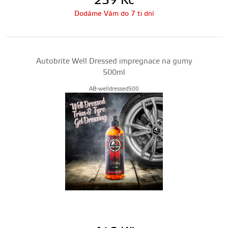
239
Kč
Dodáme Vám do 7 ti dní
Autobrite Well Dressed impregnace na gumy
500ml
AB-welldressed500