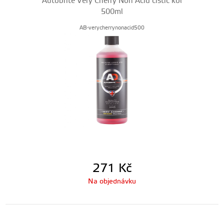
Autobrite Very Cherry Non Acid čistič kol
500ml
AB-verycherrynonacid500
271
Kč
Na objednávku