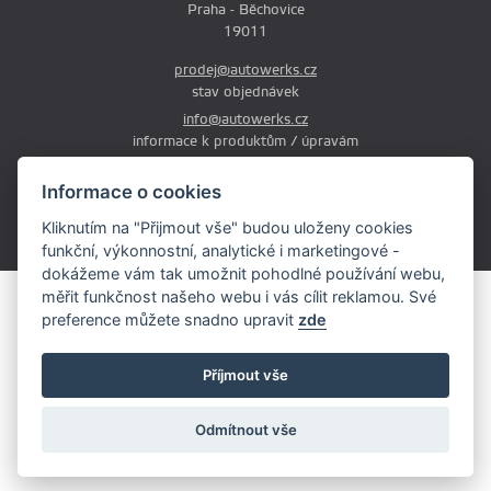
Praha - Běchovice
19011
prodej@autowerks.cz
stav objednávek
info@autowerks.cz
informace k produktům / úpravám
+420 721 121 000
Informace o cookies
Po-Čt: 9:00-12:00 a 13:00-17:00
Kliknutím na "Přijmout vše" budou uloženy cookies
Pá: 9:00-12:00 a 13:00-16:00
funkční, výkonnostní, analytické i marketingové -
dokážeme vám tak umožnit pohodlné používání webu,
měřit funkčnost našeho webu i vás cílit reklamou. Své
Obsah stránek je majetkem provozovatele. Kopírování, zveřejňování
preference můžete snadno upravit
zde
textů či fotografii je povoleno pouze s jeho souhlasem.
Copyright © 2026 AutoWerks.cz
Příjmout vše
Všechna práva vyhrazena
Cookie
Odmítnout vše