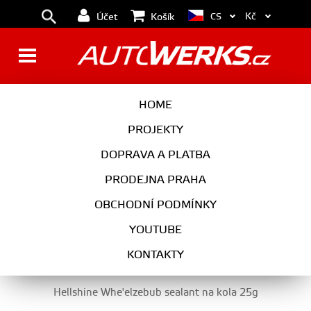
Kč
CS
Účet
Košík
ČISTIČE NA KOLA,
HOME
IMPREGNACE PRO GUMY
PROJEKTY
DOPRAVA A PLATBA
PRODEJNA PRAHA
AUTOKOSMETIKA
OBCHODNÍ PODMÍNKY
ČISTIČE NA KOLA, IMPREGNACE PRO GUMY
YOUTUBE
KONTAKTY
Hellshine Whe'elzebub sealant na kola 25g