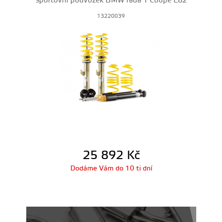
sportovní podvozek BMW řada 1 Coupe E82
13220039
25 892
Kč
Dodáme Vám do 10 ti dní