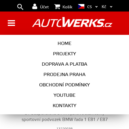
Kč
CS
Účet
Košík
TLUMIČE - STAVITELNÉ
HOME
PROJEKTY
DOPRAVA A PLATBA
PODVOZEK
PRODEJNA PRAHA
TLUMIČE - STAVITELNÉ
OBCHODNÍ PODMÍNKY
YOUTUBE
KONTAKTY
ST Suspensions ST X výškově stavitelný
sportovní podvozek BMW řada 1 E81 / E87