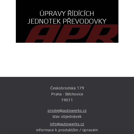
ÚPRAVY ŘÍDÍCÍCH
JEDNOTEK PŘEVODOVKY
Českobrodská 179
Praha - Běchovice
19011
prodej@autowerks.cz
stav objednávek
info@autowerks.cz
informace k produktům / úpravám