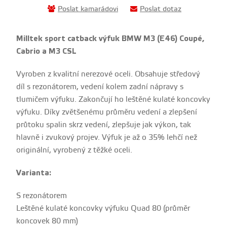
Poslat kamarádovi
Poslat dotaz
Milltek sport catback výfuk BMW M3 (E46) Coupé,
Cabrio a M3 CSL
Vyroben z kvalitní nerezové oceli. Obsahuje středový
díl s rezonátorem, vedení kolem zadní nápravy s
tlumičem výfuku. Zakončují ho leštěné kulaté koncovky
výfuku. Díky zvětšenému průměru vedení a zlepšení
průtoku spalin skrz vedení, zlepšuje jak výkon, tak
hlavně i zvukový projev. Výfuk je až o 35% lehčí než
originální, vyrobený z těžké oceli.
Varianta:
S rezonátorem
Leštěné kulaté koncovky výfuku Quad 80 (průměr
koncovek 80 mm)