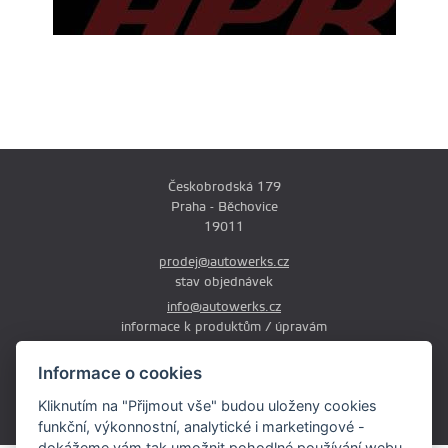
Českobrodská 179
Praha - Běchovice
19011
prodej@autowerks.cz
stav objednávek
info@autowerks.cz
informace k produktům / úpravám
+420 721 121 000
Informace o cookies
Po-Čt: 9:00-12:00 a 13:00-17:00
Kliknutím na "Přijmout vše" budou uloženy cookies
Pá: 9:00-12:00 a 13:00-16:00
funkční, výkonnostní, analytické i marketingové -
dokážeme vám tak umožnit pohodlné používání webu,