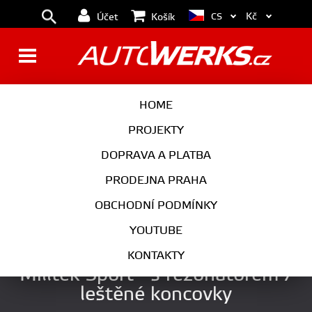
Kč
CS
Účet
Košík
BRZDY
KOLA
HOME
MOTOR
PODVOZEK
PROJEKTY
DOPRAVA A PLATBA
PŘEVODOVKA
VÝFUK
PRODEJNA PRAHA
EXTERIÉR
INTERIÉR
OBCHODNÍ PODMÍNKY
AUTOKOSMETIKA
YOUTUBE
Catback výfuk BMW M3 (E46)
KONTAKTY
Milltek Sport - s rezonátorem /
leštěné koncovky