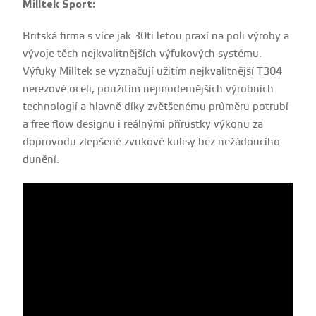
Milltek Sport:
Britská firma s více jak 30ti letou praxí na poli výroby a
vývoje těch nejkvalitnějších výfukových systému.
Výfuky Milltek se vyznačují užitím nejkvalitnější T304
nerezové oceli, použitím nejmodernějších výrobních
technologií a hlavně díky zvětšenému průměru potrubí
a free flow designu i reálnými přírustky výkonu za
doprovodu zlepšené zvukové kulisy bez nežádoucího
dunění.