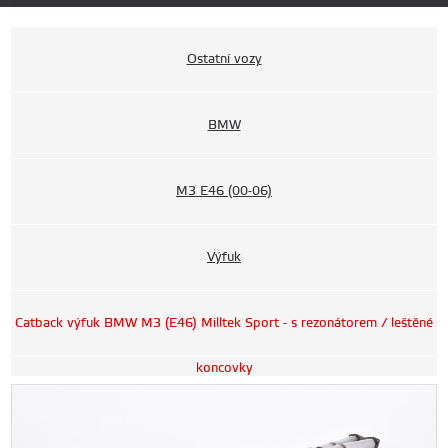
Ostatní vozy
BMW
M3 E46 (00-06)
Výfuk
Catback výfuk BMW M3 (E46) Milltek Sport - s rezonátorem / leštěné
koncovky