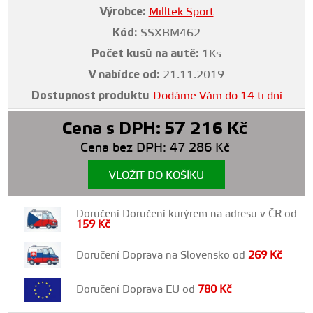
Výrobce:
Milltek Sport
Kód:
SSXBM462
Počet kusů na autě:
1Ks
V nabídce od:
21.11.2019
Dostupnost produktu
Dodáme Vám do 14 ti dní
Cena s DPH:
57 216
Kč
Cena bez DPH:
47 286
Kč
VLOŽIT DO KOŠÍKU
Doručení Doručení kurýrem na adresu v ČR od
159
Kč
Doručení Doprava na Slovensko od
269
Kč
Doručení Doprava EU od
780
Kč