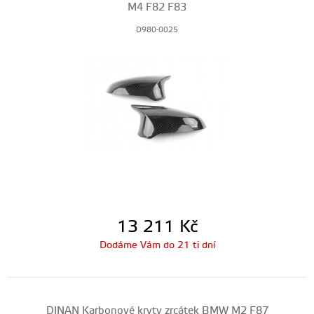
M4 F82 F83
D980-0025
13 211
Kč
Dodáme Vám do 21 ti dní
DINAN Karbonové kryty zrcátek BMW M2 F87