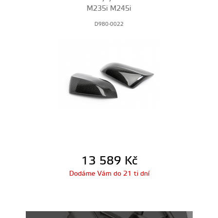
M235i M245i
D980-0022
13 589
Kč
Dodáme Vám do 21 ti dní