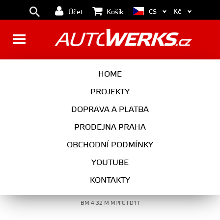
Kč
CS
Účet
Košík
EXTERIÉR
HOME
PROJEKTY
DOPRAVA A PLATBA
EXTERIÉR
PRODEJNA PRAHA
OBCHODNÍ PODMÍNKY
YOUTUBE
Maxton Design Spoiler předního nárazníku
KONTAKTY
BMW M4 F82 - texturovaný plast
BM-4-32-M-MPFC-FD1T