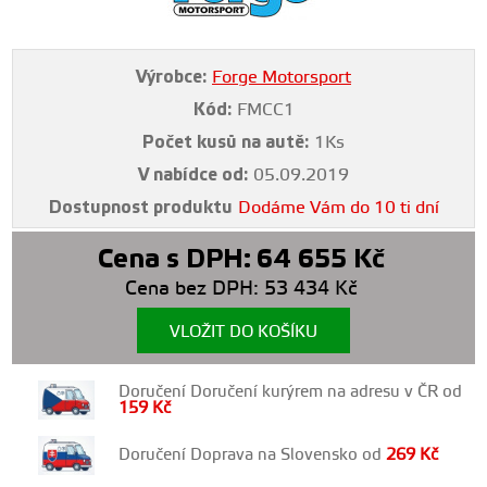
Výrobce:
Forge Motorsport
Kód:
FMCC1
Počet kusů na autě:
1Ks
V nabídce od:
05.09.2019
Dostupnost produktu
Dodáme Vám do 10 ti dní
Cena s DPH:
64 655
Kč
Cena bez DPH:
53 434
Kč
VLOŽIT DO KOŠÍKU
Doručení Doručení kurýrem na adresu v ČR od
159
Kč
Doručení Doprava na Slovensko od
269
Kč