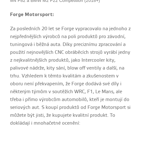
M4 F82 a BMW M2 F22 Competition (2018+)
Forge Motorsport:
Za posledních 20 let se Forge vypracovalo na jednoho z
nejpřednějších výrobců na poli produktů pro závodní,
tuningová i běžná auta. Díky preciznímu zpracování a
použití nejnovějších CNC obráběcích strojů vyrábí jedny
z nejkvalitnějších produktů, jako Intercooler kity,
palivové nádrže, kity sání, blow off ventily a další, na
trhu. Vzhledem k těmto kvalitám a zkušenostem v
oboru není překvapením, že Forge dodává své díly i
některým týmům v soutěžích WRC, F1, Le Mans, ale
třeba i přímo výrobcům automobilů, kteří je montují do
seriových aut. S koupí produktů od Forge Motorsport si
můžete být jisti, že kupujete kvalitní produkt. To
dokládají i mnohačetné ocenění: