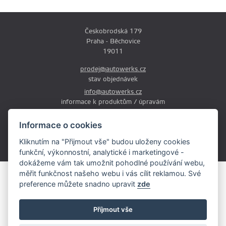
Českobrodská 179
Praha - Běchovice
19011
prodej@autowerks.cz
stav objednávek
info@autowerks.cz
informace k produktům / úpravám
+420 721 121 000
Informace o cookies
Po-Čt: 9:00-12:00 a 13:00-17:00
Kliknutím na "Přijmout vše" budou uloženy cookies
Pá: 9:00-12:00 a 13:00-16:00
funkční, výkonnostní, analytické i marketingové -
dokážeme vám tak umožnit pohodlné používání webu,
měřit funkčnost našeho webu i vás cílit reklamou. Své
Obsah stránek je majetkem provozovatele. Kopírování, zveřejňování
preference můžete snadno upravit
zde
textů či fotografii je povoleno pouze s jeho souhlasem.
Copyright © 2026 AutoWerks.cz
Příjmout vše
Všechna práva vyhrazena
Cookie