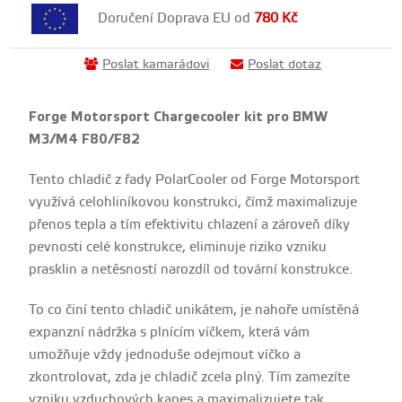
Doručení Doprava EU od
780
Kč
Poslat kamarádovi
Poslat dotaz
Forge Motorsport Chargecooler kit pro BMW
M3/M4 F80/F82
Tento chladič z řady PolarCooler od Forge Motorsport
využívá celohliníkovou konstrukci, čímž maximalizuje
přenos tepla a tím efektivitu chlazení a zároveň díky
pevnosti celé konstrukce, eliminuje riziko vzniku
prasklin a netěsností narozdíl od tovární konstrukce.
To co činí tento chladič unikátem, je nahoře umístěná
expanzní nádržka s plnícím víčkem, která vám
umožňuje vždy jednoduše odejmout víčko a
zkontrolovat, zda je chladič zcela plný. Tím zamezíte
vzniku vzduchových kapes a maximalizujete tak