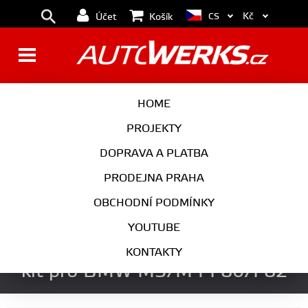
Kč
CS
Účet
Košík
BRZDY
KOLA
HOME
MOTOR
PODVOZEK
PROJEKTY
DOPRAVA A PLATBA
PŘEVODOVKA
VÝFUK
PRODEJNA PRAHA
EXTERIÉR
INTERIÉR
OBCHODNÍ PODMÍNKY
AUTOKOSMETIKA
YOUTUBE
Forge Motorsport Chargecooler
KONTAKTY
kit pro BMW M3/M4 F80/F82