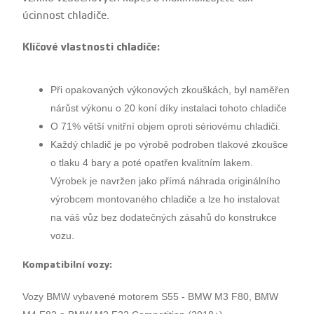
úcinnost chladiče.
Klíčové vlastnosti chladiče:
Při opakovaných výkonových zkouškách, byl naměřen
nárůst výkonu o 20 koní díky instalaci tohoto chladiče
O 71% větší vnitřní objem oproti sériovému chladiči.
Každý chladič je po výrobě podroben tlakové zkoušce
o tlaku 4 bary a poté opatřen kvalitním lakem.
Výrobek je navržen jako přímá náhrada originálního
výrobcem montovaného chladiče a lze ho instalovat
na váš vůz bez dodatečných zásahů do konstrukce
vozu.
Kompatibilní vozy:
Vozy BMW vybavené motorem S55 - BMW M3 F80, BMW