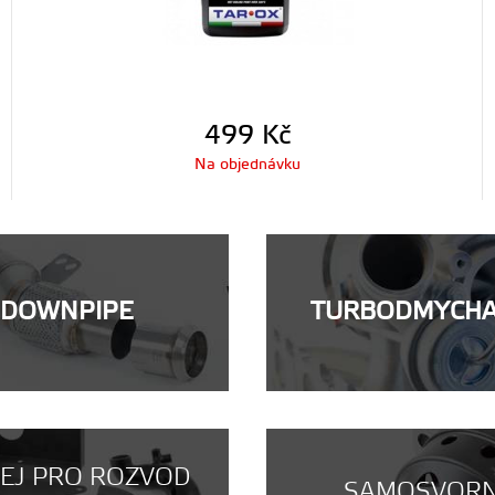
499
Kč
Na objednávku
DOWNPIPE
TURBODMYCH
NEJ PRO ROZVOD
SAMOSVOR