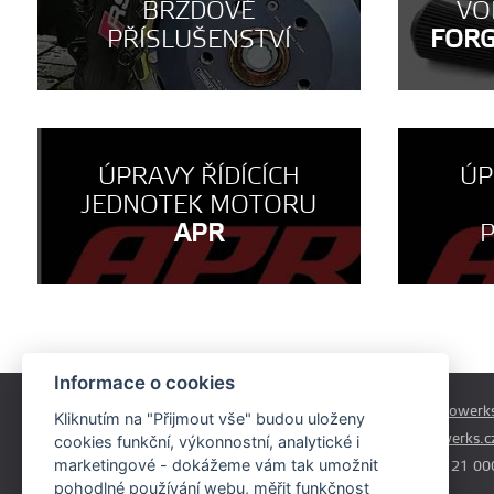
BRZDOVÉ
VO
PŘÍSLUŠENSTVÍ
FOR
ÚPRAVY ŘÍDÍCÍCH
ÚP
JEDNOTEK MOTORU
APR
Informace o cookies
Českobrodská 179
prodej@autowerks
Kliknutím na "Přijmout vše" budou uloženy
Praha - Běchovice
info@autowerks.c
cookies funkční, výkonnostní, analytické i
19011
marketingové - dokážeme vám tak umožnit
+420 721 121 00
pohodlné používání webu, měřit funkčnost