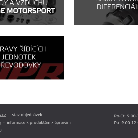
DY A VZDUCHU
DIFERENCIÁ
GE MOTORSPORT
RAVY ŘÍDÍCÍCH
JEDNOTEK
PŘEVODOVKY
.cz
stav objednávek
Po-Čt: 9:00-
z
informace k produktům / úpravám
Pá: 9:00-12
0