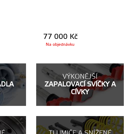
77 000
Kč
Na objednávku
VÝKONĚJŠÍ
ADLA
ZAPALOVACÍ SVÍČKY A
CÍVKY
NÉ
TLUMIČE A SNÍŽENÉ