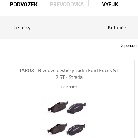
PODVOZEK
PŘEVODOVKA
VÝFUK
Destičky
Kotouče
TAROX - Brzdové destičky zadní Ford Focus ST
2,5T - Strada
TX-P-0883