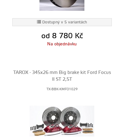
Dostupný v 5 variantách
od 8 780
Kč
Na objednávku
TAROX - 345x26 mm Big brake kit Ford Focus
II ST 2,5T
TX-BBK-KMFO1029