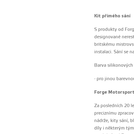
Kit přímého sání
S produkty od Forge
designované nerestr
britskému mistrovs
instalaci. Sání se 
Barva silikonových
- pro jinou barevno
Forge Motorsport
Za posledních 20 l
preciznímu zpracová
nádrže, kity sání, 
díly i některým tým