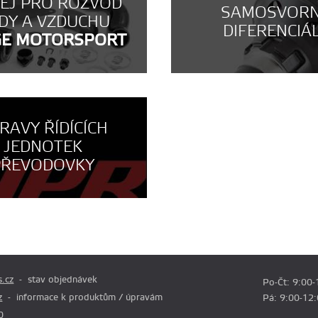
NEJ PRO ROZVOD
SAMOSVOR
DY A VZDUCHU
DIFERENCIÁ
GE MOTORSPORT
RAVY ŘÍDÍCÍCH
JEDNOTEK
PŘEVODOVKY
.cz
stav objednávek
Po-Čt: 9:00-
z
informace k produktům / úpravám
Pá: 9:00-12
0