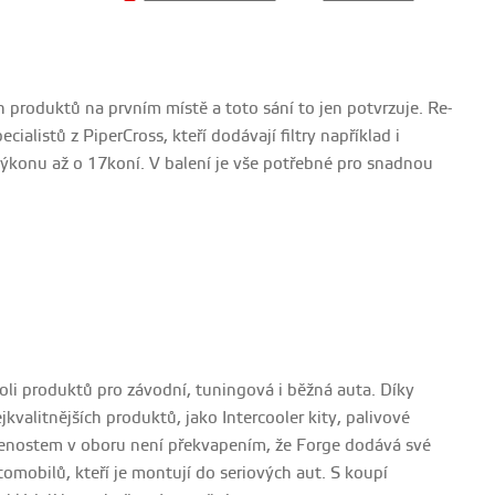
ch produktů na prvním místě a toto sání to jen potvrzuje. Re-
ialistů z PiperCross, kteří dodávají filtry například i
výkonu až o 17koní. V balení je vše potřebné pro snadnou
oli produktů pro závodní, tuningová i běžná auta. Díky
kvalitnějších produktů, jako Intercooler kity, palivové
kušenostem v oboru není překvapením, že Forge dodává své
omobilů, kteří je montují do seriových aut. S koupí