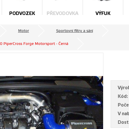
PODVOZEK
PŘEVODOVKA
VÝFUK
Motor
Sportovní filtry a sání
 PiperCross Forge Motorsport - Černá
Výro
Kód:
Poče
V na
Dost