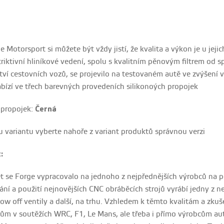
 Motorsport si můžete být vždy jistí, že kvalita a výkon je u jeji
iktivní hliníkové vedení, spolu s kvalitním pěnovým filtrem od spec
tví cestovních vozů, se projevilo na testovaném autě ve zvýšení 
nabízí ve třech barevných provedeních silikonoých propojek
 propojek:
Černá
u variantu vyberte nahoře z variant produktů správnou verzi
:
et se Forge vypracovalo na jednoho z nejpřednějších výrobců na p
ní a použití nejnovějších CNC obráběcích strojů vyrábí jedny z nej
blow off ventily a další, na trhu. Vzhledem k těmto kvalitám a z
ům v soutěžích WRC, F1, Le Mans, ale třeba i přímo výrobcům aut