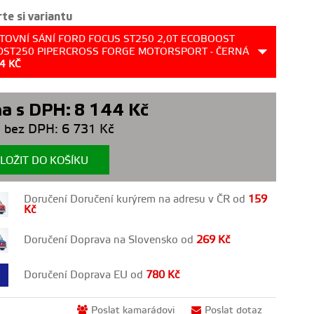
te si variantu
TOVNÍ SÁNÍ FORD FOCUS ST250 2,0T ECOBOOST
DST250 PIPERCROSS FORGE MOTORSPORT - ČERNÁ
44
KČ
a s DPH:
8 144
Kč
 bez DPH:
6 731
Kč
LOŽIT DO KOŠÍKU
Doručení Doručení kurýrem na adresu v ČR od
159
Kč
Doručení Doprava na Slovensko od
269
Kč
Doručení Doprava EU od
780
Kč
Poslat kamarádovi
Poslat dotaz