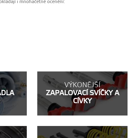
dokládají i mnohačetné ocenění:
VÝKONĚJŠÍ
ADLA
ZAPALOVACÍ SVÍČKY A
CÍVKY