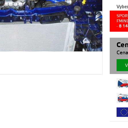
Vyber
SPOR
FMIN
-
8 1
Cen
Cena
V